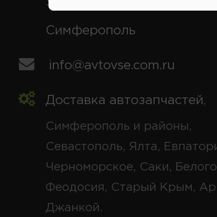
Симферополь
info@avtovse.com.ru
Доставка автозапчастей
,
Симферополь и районы,
Севастополь, Ялта, Евпатор
Черноморское, Саки, Белого
Феодосия, Старый Крым, Ар
Джанкой.