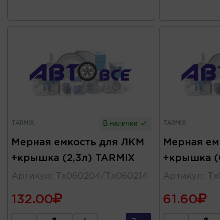
TARMIX
TARMIX
В наличии
Мерная емкость для ЛКМ
Мерная ем
+крышка (2,3л) TARMIX
+крышка (
Артикул
:
Тх060204/Тх060214
Артикул
:
Тх
132.00
61.60