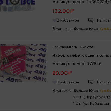
Артикул
номер
:
Тх060204/
132.00
В избранное
Написат
В магазине:
больше 10 шт
(ул.К
Производитель:
RUNWAY
Набор салфеток для поли
Артикул
номер
:
RW646
80.00
В избранное
Написат
В магазине:
больше 10 шт
(ул.К
2 шт.
(Переулок Стр
1 шт.
(ул. Кубанская,