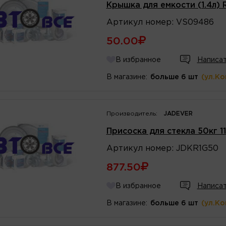
Крышка для емкости (1.4л)
Артикул
номер
:
VS09486
50.00
В избранное
Написат
В магазине:
больше 6 шт
(ул.К
Производитель:
JADEVER
Присоска для стекла 50кг 
Артикул
номер
:
JDKR1G50
877.50
В избранное
Написат
В магазине:
больше 6 шт
(ул.К