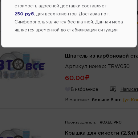
61.60
стоимость адресной доставки составляет
В избранное
Написат
250 руб.
для всех клиентов. Доставка по г.
Симферополь является бесплатной. Данная мера
В магазине:
больше 8 шт
(ул.Ко
является временной до стабилизации ситуации.
Производитель:
НЕИЗВЕСТНЫЙ
Шпатель из карбоновой ста
Артикул
номер
:
TRW030
60.00
В избранное
Написат
В магазине:
больше 8 шт
(ул.Ко
Производитель:
ROXEL PRO
Крышка для емкости (2.3л)