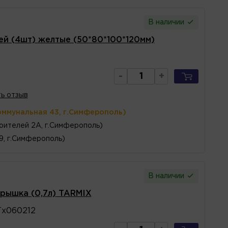
В наличии
й (4шт) желтые (50*80*100*120мм)
-
+
ь отзыв
оммунальная 43, г.Симферополь)
оителей 2А, г.Симферополь)
 9, г.Симферополь)
В наличии
рышка (0,7л) TARMIX
х060212