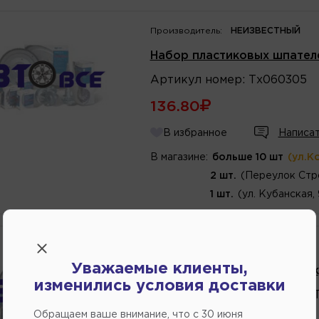
Производитель:
НЕИЗВЕСТНЫЙ
Набор пластиковых шпателе
Артикул
номер
:
Тх060305
136.80
В избранное
Написат
В магазине:
больше 10 шт
(ул.К
2 шт.
(Переулок Стр
1 шт.
(ул. Кубанская,
Производитель:
TARMIX
Уважаемые клиенты,
Мерная емкость для ЛКМ +к
изменились условия доставки
Артикул
номер
:
Тх060202/Т
Обращаем ваше внимание, что c 30 июня