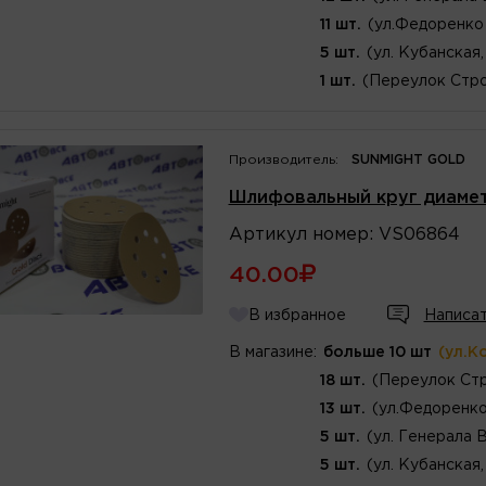
11 шт.
(ул.Федоренко 
5 шт.
(ул. Кубанская,
1 шт.
(Переулок Стро
Производитель:
SUNMIGHT GOLD
Шлифовальный круг диаме
Артикул
номер
:
VS06864
40.00
В избранное
Написат
В магазине:
больше 10 шт
(ул.К
18 шт.
(Переулок Стр
13 шт.
(ул.Федоренко
5 шт.
(ул. Генерала 
5 шт.
(ул. Кубанская,