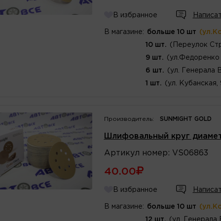
В избранное
Написат
В магазине:
больше 10 шт
(ул.К
10 шт.
(Переулок Стр
9 шт.
(ул.Федоренко 
6 шт.
(ул. Генерала 
1 шт.
(ул. Кубанская,
Производитель:
SUNMIGHT GOLD
Шлифовальный круг диаме
Артикул
номер
:
VS06863
40.00
В избранное
Написат
В магазине:
больше 10 шт
(ул.К
12 шт.
(ул. Генерала