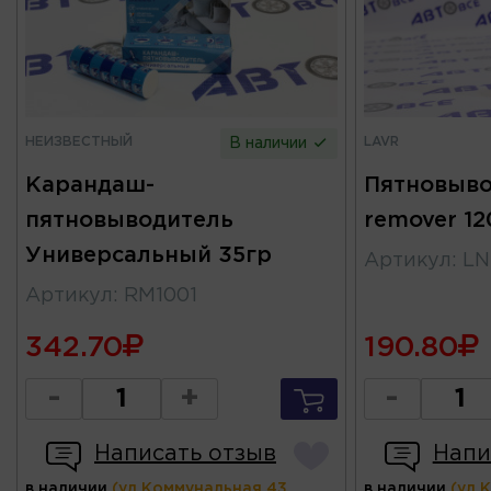
НЕИЗВЕСТНЫЙ
LAVR
В наличии
Карандаш-
Пятновыво
пятновыводитель
remover 1
Универсальный 35гр
Артикул
:
LN
Артикул
:
RM1001
342.70
190.80
-
+
-
Написать отзыв
Напи
в наличии
(ул.Коммунальная 43,
в наличии
(ул.