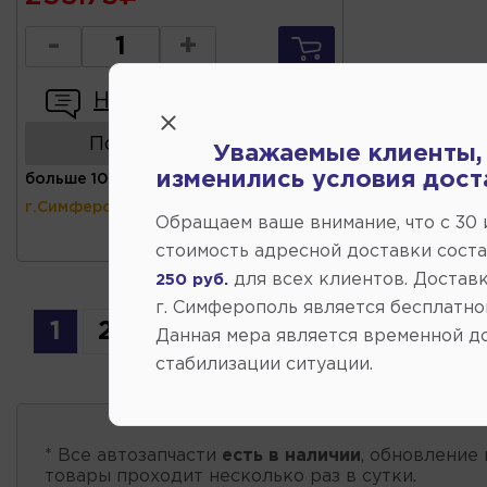
-
+
Написать отзыв
Показать аналоги
Уважаемые клиенты,
изменились условия дост
больше 10 шт
(ул.Коммунальная 43,
г.Симферополь)
Обращаем ваше внимание, что c 30
стоимость адресной доставки сост
для всех клиентов. Доставк
250 руб.
г. Симферополь является бесплатно
1
2
3
Данная мера является временной д
стабилизации ситуации.
* Все автозапчасти
есть в наличии
, обновление 
товары проходит несколько раз в сутки.