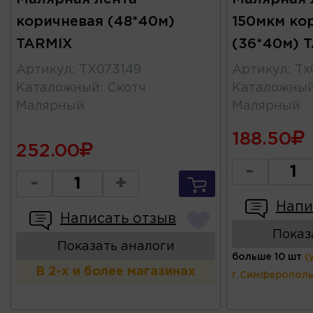
коричневая (48*40м)
150мкм ко
TARMIX
(36*40м) 
Артикул
:
TX073149
Артикул
:
Тх
Каталожный
:
Скотч
Каталожны
Малярный
Малярный
188.50
252.00
-
-
+
Напи
Написать отзыв
Показ
Показать аналоги
больше 10 шт
(
В 2-х и более магазинах
г.Симферополь