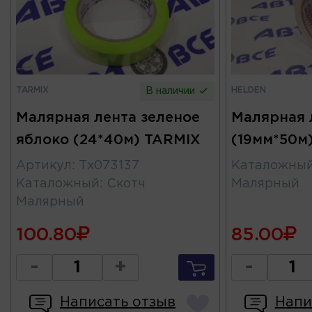
TARMIX
HELDEN
В наличии
Малярная лента зеленое
Малярная 
яблоко (24*40м) TARMIX
(19мм*50м
Артикул
:
Тх073137
Каталожны
Каталожный
:
Скотч
Малярный
Малярный
100.80
85.00
-
+
-
Написать отзыв
Напи