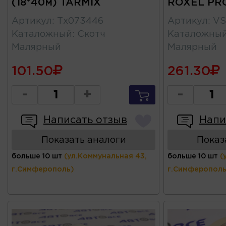
(18*40м) TARMIX
ROXEL PR
Артикул
:
Тх073446
Артикул
:
VS
Каталожный
:
Скотч
Каталожны
Малярный
Малярный
101.50
261.30
-
+
-
Написать отзыв
Напи
Показать аналоги
Показ
больше 10 шт
(ул.Коммунальная 43,
больше 10 шт
(
г.Симферополь)
г.Симферополь