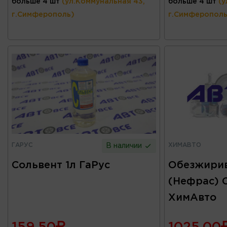
больше 4 шт
(ул.Коммунальная 43,
больше 4 шт
(у
г.Симферополь)
г.Симферополь
ГАРУС
ХИМАВТО
В наличии
Сольвент 1л ГаРус
Обезжири
(Нефрас) C
ХимАвто