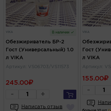
VIKA
VIKA
В наличии
Обезжириватель БР-2
Обезжирив
Гост (Универсальный) 1.0
Гост (Унив
л VIKA
л VIKA
Артикул
:
VS06703/VS11573
Артикул
:
VS
155.00
245.00
-
-
+
Напи
Написать отзыв
больше 10 шт
(