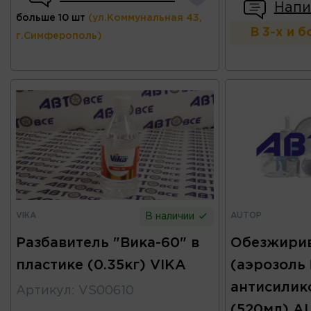
Напи
больше 10 шт
(ул.Коммунальная 43,
В 3-х и 
г.Симферополь)
VIKA
AUTOP
В наличии
Разбавитель "Вика-60" в
Обезжири
пластике (0.35кг) VIKA
(аэрозоль
антисилик
Артикул
:
VS00610
(520мл) A