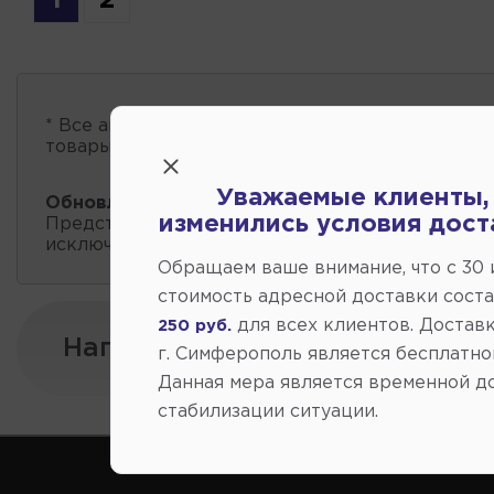
* Все автозапчасти
есть в наличии
, обновление 
товары проходит несколько раз в сутки.
Уважаемые клиенты,
Обновление остатков и цен:
20:59 2026-08-08
изменились условия дост
Представленные данные о запчастях на этой ст
исключительно информационный характер.
Обращаем ваше внимание, что c 30
стоимость адресной доставки сост
для всех клиентов. Доставк
250 руб.
Напишите нам:
г. Симферополь является бесплатно
Данная мера является временной д
стабилизации ситуации.