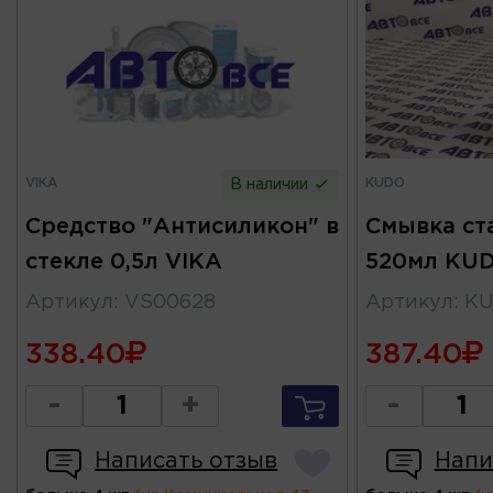
VIKA
KUDO
В наличии
Средство "Антисиликон" в
Смывка ст
стекле 0,5л VIKA
520мл KU
Артикул
:
VS00628
Артикул
:
KU
338.40
387.40
-
+
-
Написать отзыв
Напи