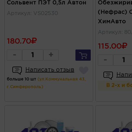
Сольвент ПЭТ 0,5л Автон
Обезжири
(Нефрас) C
Артикул
:
VS02530
ХимАвто
Артикул
:
80
180.70
115.00
-
+
-
Написать отзыв
Напи
больше 10 шт
(ул.Коммунальная 43,
В 2-х и 
г.Симферополь)