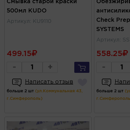
Смывка старой краски
Обезжири
500мл KUDO
антисилик
Check Pre
Артикул
:
KU9110
SYSTEMS
Артикул
:
SS
499.15
558.25
-
+
-
Написать отзыв
Напи
больше 2 шт
(ул.Коммунальная 43,
больше 2 шт
(у
г.Симферополь)
г.Симферополь