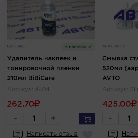
BIBICARE
AGAT-AVTO
В наличии
Удалитель наклеек и
Смывка ст
тонировочной пленки
520мл (аэ
210мл BiBiCare
AVTO
Артикул
:
4404
Артикул
:
SL
262.70
425.00
-
+
-
Написать отзыв
Напи