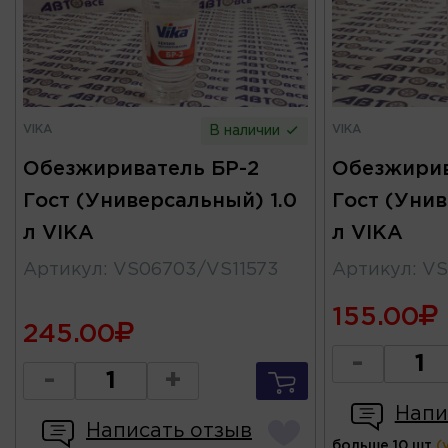
VIKA
VIKA
В наличии
Обезжириватель БР-2
Обезжирив
Гост (Универсальный) 1.0
Гост (Унив
л VIKA
л VIKA
Артикул
:
VS06703/VS11573
Артикул
:
VS
155.00
245.00
-
-
+
Напи
Написать отзыв
больше 10 шт
(