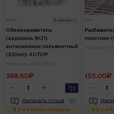
AUTOP
VIKA
В наличии
Обезжириватель
Разбавител
(аэрозоль №21)
пластике (
антисиликон сольвентный
Артикул
:
VS
(520мл) AUTOP
Артикул
:
ATPA07575
388.60
155.00
-
+
-
Написать отзыв
Напи
В 3-х и более магазинах
В 2-х и 