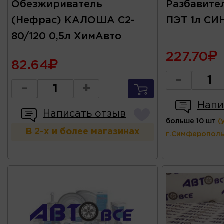
Обезжириватель
Разбавите
(Нефрас) КАЛОША C2-
ПЭТ 1л СИ
80/120 0,5л ХимАвто
227.70
82.64
-
-
+
Напи
Написать отзыв
больше 10 шт
(
В 2-х и более магазинах
г.Симферополь