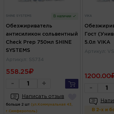
SHINE SYSTEMS
VIKA
В наличии
Обезжириватель
Обезжирив
антисиликон сольвентный
Гост (Уни
Check Prep 750мл SHINE
5.0л VIKA
SYSTEMS
Артикул
:
VS
Артикул
:
SS734
558.25
1200.00
-
+
-
Написать отзыв
Напи
больше 2 шт
(ул.Коммунальная 43,
В 2-х и 
г.Симферополь)