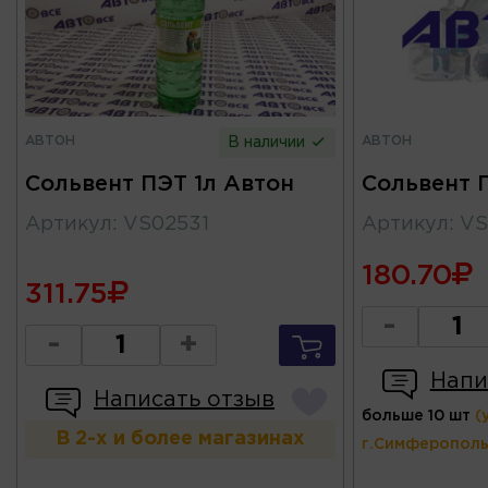
АВТОН
АВТОН
В наличии
Сольвент ПЭТ 1л Автон
Сольвент 
Артикул
:
VS02531
Артикул
:
VS
180.70
311.75
-
-
+
Напи
Написать отзыв
больше 10 шт
(
В 2-х и более магазинах
г.Симферополь