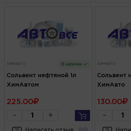
ХИМАВТО
ХИМАВТО
В наличии
Сольвент нефтяной 1л
Сольвент 
ХимАвтом
ХимАвто
225.00
130.00
-
+
-
Написать отзыв
Напи