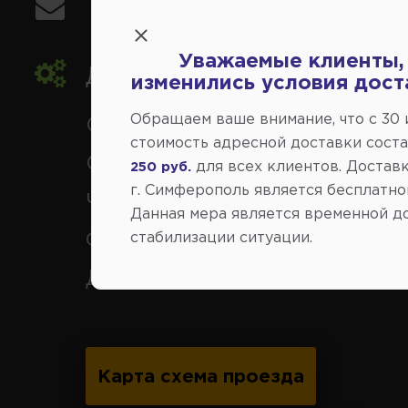
info@avtovse.com.ru
Уважаемые клиенты,
Доставка автозапчастей
,
изменились условия дост
Обращаем ваше внимание, что c 30
Симферополь и районы,
стоимость адресной доставки сост
Севастополь, Ялта, Евпатор
для всех клиентов. Доставк
250 руб.
г. Симферополь является бесплатно
Черноморское, Саки, Белого
Данная мера является временной д
Феодосия, Старый Крым, Ар
стабилизации ситуации.
Джанкой.
Карта схема проезда