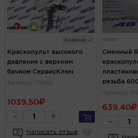
VOYLET
В наличии
Краскопульт высокого
Сменный б
давления с верхним
краскопул
бачком СервисКлюч
пластиков
резьба 60
Артикул
:
70603
Артикул
:
VS
1039.50
639.40
-
+
-
Написать отзыв
Напи