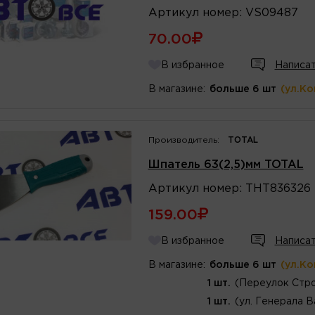
Артикул
номер
:
VS09487
70.00
В избранное
Написат
В магазине:
больше 6 шт
(ул.К
Производитель:
TOTAL
Шпатель 63(2,5)мм TOTAL
Артикул
номер
:
THT836326
159.00
В избранное
Написат
В магазине:
больше 6 шт
(ул.К
1 шт.
(Переулок Стро
1 шт.
(ул. Генерала В