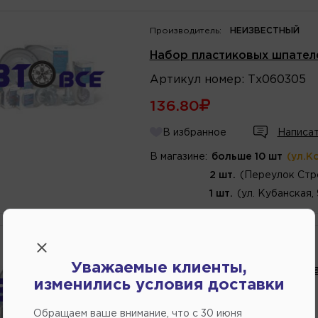
Производитель:
НЕИЗВЕСТНЫЙ
Набор пластиковых шпателе
Артикул
номер
:
Тх060305
136.80
В избранное
Написат
В магазине:
больше 10 шт
(ул.К
2 шт.
(Переулок Стр
1 шт.
(ул. Кубанская,
Производитель:
НЕИЗВЕСТНЫЙ
Уважаемые клиенты,
Шпатель из карбоновой ста
изменились условия доставки
Артикул
номер
:
TRW030
Обращаем ваше внимание, что c 30 июня