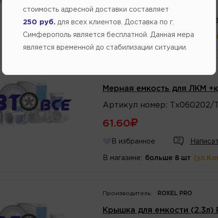
60.00
стоимость адресной доставки составляет
В избранное
Написат
250 руб.
для всех клиентов. Доставка по г.
Симферополь является бесплатной. Данная мера
В магазине:
больше 8 шт
(ул.Ко
является временной до стабилизации ситуации.
Производитель:
TARMIX
Мерная емкость для ЛКМ +к
Артикул
номер
:
Тх060202/Т
61.60
В избранное
Написат
В магазине:
больше 8 шт
(ул.Ко
Производитель:
ROXEL PRO
Крышка для емкости (2.3л)