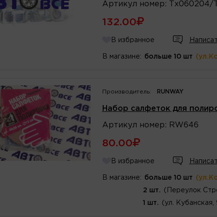
Артикул
номер
:
Тх060204/
132.00
В избранное
Написат
В магазине:
больше 10 шт
(ул.К
Производитель:
RUNWAY
Набор салфеток для поли
Артикул
номер
:
RW646
80.00
В избранное
Написат
В магазине:
больше 10 шт
(ул.К
2 шт.
(Переулок Стр
1 шт.
(ул. Кубанская,