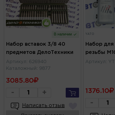
YATO
В наличии
Набор вставок 3/8 40
Набор для
предметов ДелоТехники
резьбы M1
Артикул
:
626940
Артикул
:
YT
Каталожный
:
9877
3085.80
1376.10
-
+
-
Написать отзыв