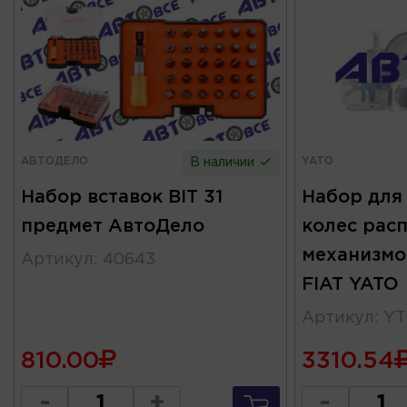
АВТОДЕЛО
YATO
В наличии
Набор вставок BIT 31
Набор для
предмет АвтоДело
колес рас
механизмо
Артикул
:
40643
FIAT YATO
Артикул
:
YT
810.00
3310.54
-
+
-