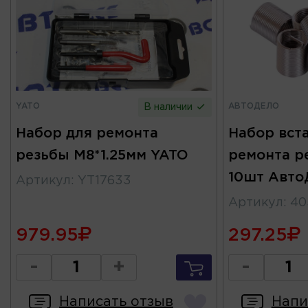
YATO
АВТОДЕЛО
В наличии
Набор для ремонта
Набор вст
резьбы M8*1.25мм YATO
ремонта ре
10шт Авто
Артикул
:
YT17633
Артикул
:
40
979.95
297.25
-
+
-
Написать отзыв
Напи