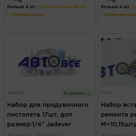
больше 4 шт
(ул.Коммунальная 43,
больше 4 шт
(у
г.Симферополь)
г.Симферополь
JADEVER
YATO
В наличии
Набор для продувочного
Набор вст
пистолета 17шт, доп
ремонта р
размер:1/4" Jadever
M=10,15шт
Артикул
:
JDQP9420
Артикул
:
YT