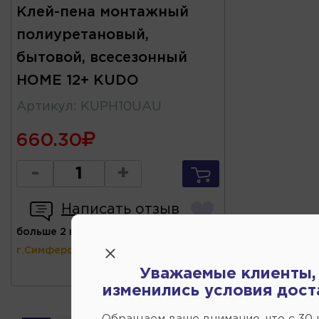
Клей-пена монтажный
полиуретановый,
бытовой, всесезонный
HOME 12+ KUDO
Артикул
:
KUPH10UAU
660.30
-
+
Написать отзыв
больше 2 шт
(ул.Коммунальная 43,
г.Симферополь)
Уважаемые клиенты,
изменились условия дост