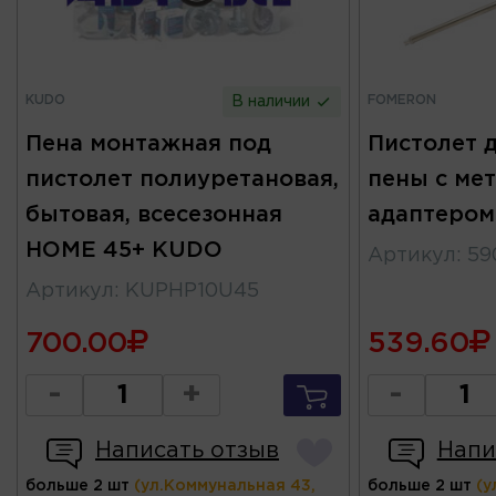
KUDO
FOMERON
В наличии
Пена монтажная под
Пистолет 
пистолет полиуретановая,
пены с ме
бытовая, всесезонная
адаптеро
HOME 45+ KUDO
Артикул
:
59
Артикул
:
KUPHP10U45
700.00
539.60
-
+
-
Написать отзыв
Напи
больше 2 шт
(ул.Коммунальная 43,
больше 2 шт
(у