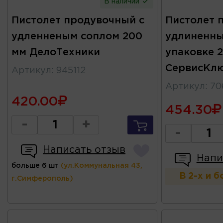
В наличии
Пистолет продувочный с
Пистолет 
удленненым соплом 200
удлиненны
мм ДелоТехники
упаковке 
СервисКл
Артикул
:
945112
Артикул
:
70
420.00
454.30
-
+
-
Написать отзыв
Напи
больше 6 шт
(ул.Коммунальная 43,
В 2-х и 
г.Симферополь)