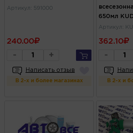
всесезонн
Артикул
:
591000
650мл KU
Артикул
:
KU
240.00
362.10
-
+
-
Написать отзыв
Напи
В 2-х и более магазинах
В 2-х и 