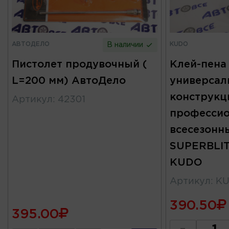
АВТОДЕЛО
KUDO
В наличии
Пистолет продувочный (
Клей-пена
L=200 мм) АвтоДело
универсал
конструкц
Артикул
:
42301
профессио
всесезонн
SUPERBLIT
KUDO
Артикул
:
KU
390.50
395.00