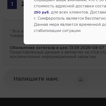
Обращаем ваше внимание, что c 30
1
2
3
4
стоимость адресной доставки сост
для всех клиентов. Доставк
250 руб.
г. Симферополь является бесплатно
Данная мера является временной д
стабилизации ситуации.
* Все автозапчасти
есть в наличии
, обновление 
товары проходит несколько раз в сутки.
Обновление остатков и цен:
13:39 2026-08-07
Представленные данные о запчастях на этой ст
исключительно информационный характер.
Напишите нам: