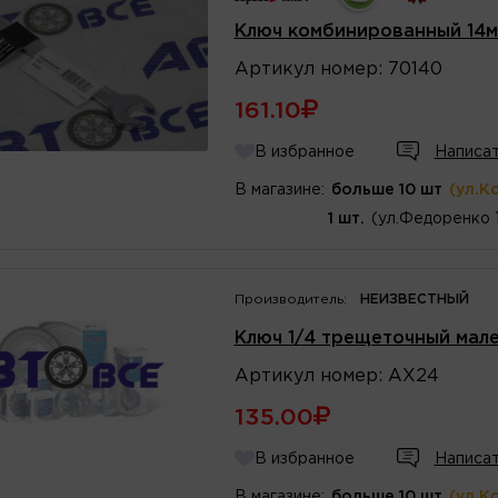
Ключ комбинированный 14м
Артикул
номер
:
70140
161.10
В избранное
Написат
В магазине:
больше 10 шт
(ул.К
1 шт.
(ул.Федоренко 
Производитель:
НЕИЗВЕСТНЫЙ
Ключ 1/4 трещеточный мал
Артикул
номер
:
AX24
135.00
В избранное
Написат
В магазине:
больше 10 шт
(ул.К