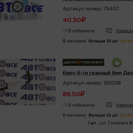
Артикул
номер
:
76407
40.50
В избранное
Написат
В магазине:
больше 10 шт
(ул.К
Ключ 6-ти гранный 8мм Де
Артикул
номер
:
561008
89.50
В избранное
Написат
В магазине:
больше 10 шт
(ул.К
1 шт.
(ул. Генерала В