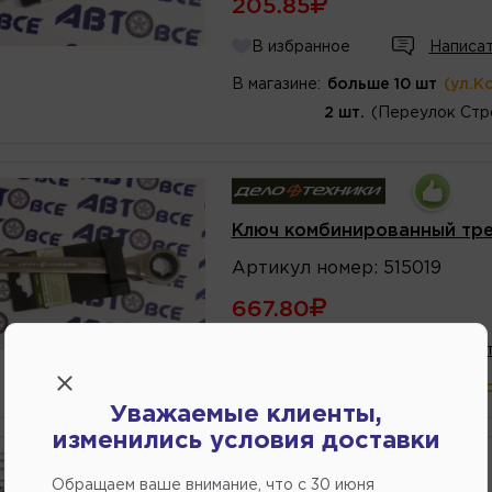
205.85
В избранное
Написат
В магазине:
больше 10 шт
(ул.К
2 шт.
(Переулок Стр
Ключ комбинированный тр
Артикул
номер
:
515019
667.80
В избранное
Написат
В магазине:
больше 10 шт
(ул.К
Уважаемые клиенты,
изменились условия доставки
Обращаем ваше внимание, что c 30 июня