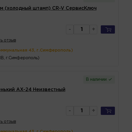
м (холодный штамп) CR-V СервисКлюч
-
+
ь отзыв
оммунальная 43, г.Симферополь)
1В, г.Симферополь)
В наличии
енький AX-24 Неизвестный
-
+
ь отзыв
оммунальная 43, г.Симферополь)