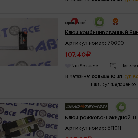
Ключ комбинированный 9мм
Артикул
номер
:
70090
107.40
В избранное
Написат
В магазине:
больше 10 шт
(ул.К
1 шт.
(ул.Федоренко 
Ключ рожково-накидной 11
Артикул
номер
:
511011