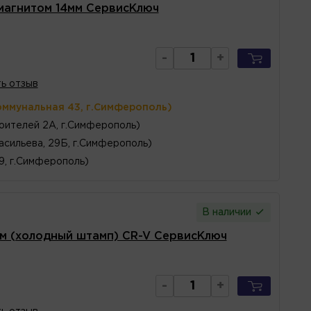
 магнитом 14мм СервисКлюч
-
+
ь отзыв
оммунальная 43, г.Симферополь)
оителей 2А, г.Симферополь)
асильева, 29Б, г.Симферополь)
 9, г.Симферополь)
В наличии
м (холодный штамп) CR-V СервисКлюч
-
+