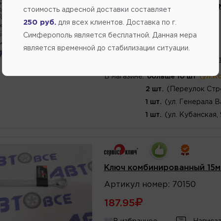
Ключ свечной трубчатый с
стоимость адресной доставки составляет
Артикул
номер
:
75354
250 руб.
для всех клиентов. Доставка по г.
Симферополь является бесплатной. Данная мера
311.60
является временной до стабилизации ситуации.
В избранное
Написат
В магазине:
больше 10 шт
(ул.К
2 шт.
(Переулок Стр
1 шт.
(ул. Генерала В
1 шт.
(ул. Кубанская,
Ключ комбинированный 15м
Артикул
номер
:
70150
187.95