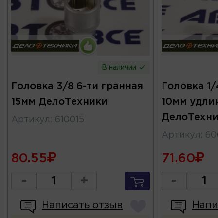
В наличии
Головка 3/8 6-ти гранная
Головка 1/
15мм ДелоТехники
10мм удли
ДелоТехни
Артикул
:
610015
Артикул
:
60
80.55
71.60
-
+
-
Написать отзыв
Напи