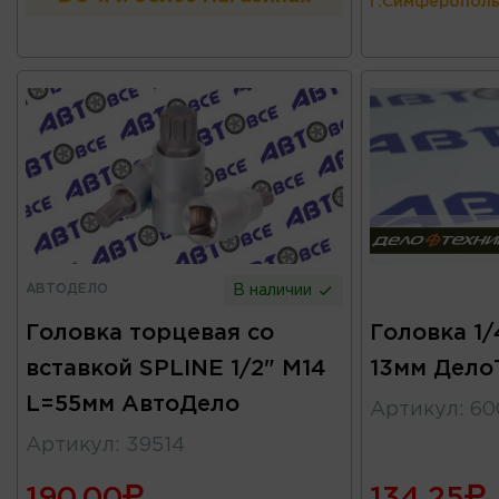
г.Симферополь
АВТОДЕЛО
В наличии
Головка торцевая со
Головка 1/
вставкой SPLINE 1/2" М14
13мм Дело
L=55мм АвтоДело
Артикул
:
60
Артикул
:
39514
190.00
134.25