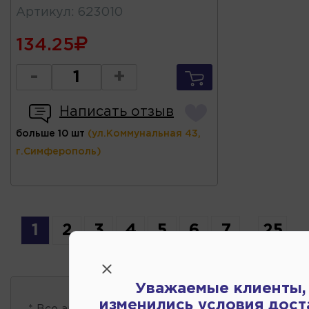
Артикул
:
623010
134.25
-
+
Написать отзыв
больше 10 шт
(ул.Коммунальная 43,
г.Симферополь)
1
2
3
4
5
6
7
...
25
Уважаемые клиенты,
изменились условия дост