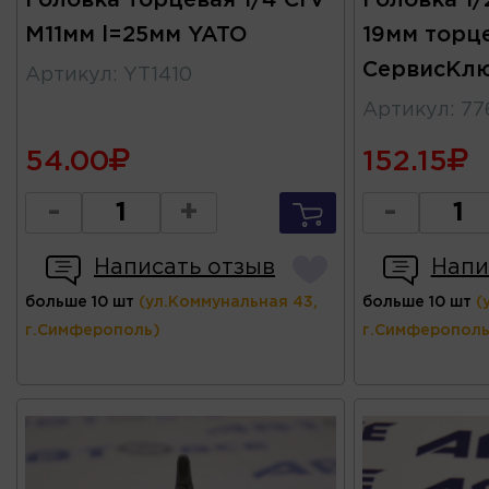
Головка торцевая 1/4 CrV
Головка 1/
М11мм l=25мм YATO
19мм торц
СервисКл
Артикул
:
YT1410
Артикул
:
77
54.00
152.15
-
+
-
Написать отзыв
Напи
больше 10 шт
(ул.Коммунальная 43,
больше 10 шт
(
г.Симферополь)
г.Симферополь