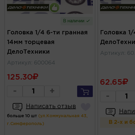
В наличии
Головка 1/4 6-ти гранная
Головка 1
14мм торцевая
ДелоТехни
ДелоТехники
Артикул
:
60
Артикул
:
600064
125.30
62.65
-
+
-
Написать отзыв
Напи
больше 10 шт
(ул.Коммунальная 43,
В 2-х и 
г.Симферополь)