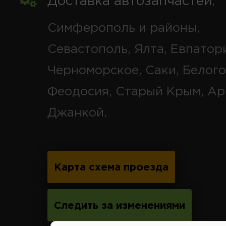
Доставка автозапчастей
,
Симферополь и районы,
Севастополь, Ялта, Евпатор
Черноморское, Саки, Белого
Феодосия, Старый Крым, Ар
Джанкой.
Карта схема проезда
Следить за изменениями