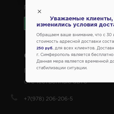
Принимаем к оплате карты 
Уважаемые клиенты,
изменились условия дост
Обращаем ваше внимание, что c 30
стоимость адресной доставки сост
для всех клиентов. Доставк
250 руб.
Справочный центр:
г. Симферополь является бесплатно
Данная мера является временной д
стабилизации ситуации.
Продажа запчастей на
отечественные авто
+7(978) 206-206-5