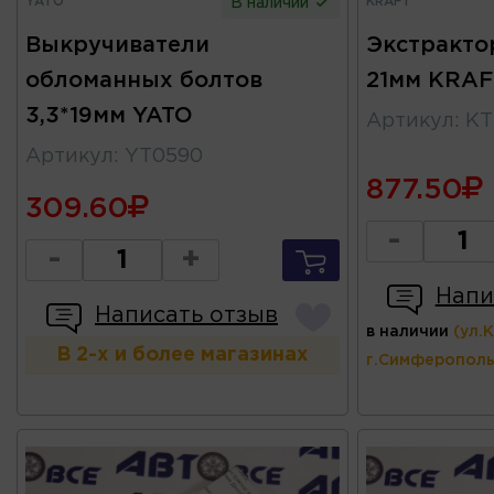
YATO
KRAFT
В наличии
Выкручиватели
Экстракто
обломанных болтов
21мм KRAF
3,3*19мм YATO
Артикул
:
KT
Артикул
:
YT0590
877.50
309.60
-
-
+
Напи
Написать отзыв
в наличии
(ул.
В 2-х и более магазинах
г.Симферополь