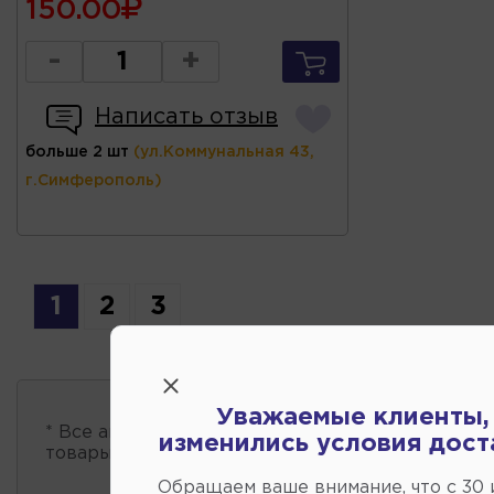
150.00
-
+
Написать отзыв
больше 2 шт
(ул.Коммунальная 43,
г.Симферополь)
1
2
3
Уважаемые клиенты,
* Все автозапчасти
есть в наличии
, обновление 
изменились условия дост
товары проходит несколько раз в сутки.
Обращаем ваше внимание, что c 30