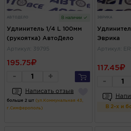
АВТОДЕЛО
ЭВРИКА
В наличии
Удлинитель 1/4 L 100мм
Удлинител
(рукоятка) АвтоДело
Эврика
Артикул
:
39795
Артикул
:
ER
195.75
117.45
-
+
-
Написать отзыв
Напи
больше 2 шт
(ул.Коммунальная 43,
В 2-х и 
г.Симферополь)