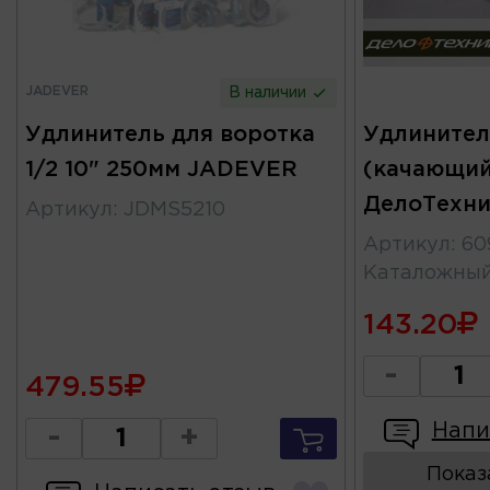
JADEVER
В наличии
Удлинитель для воротка
Удлинител
1/2 10" 250мм JADEVER
(качающий
ДелоТехни
Артикул
:
JDMS5210
Артикул
:
60
Каталожны
143.20
-
479.55
Напи
-
+
Показ