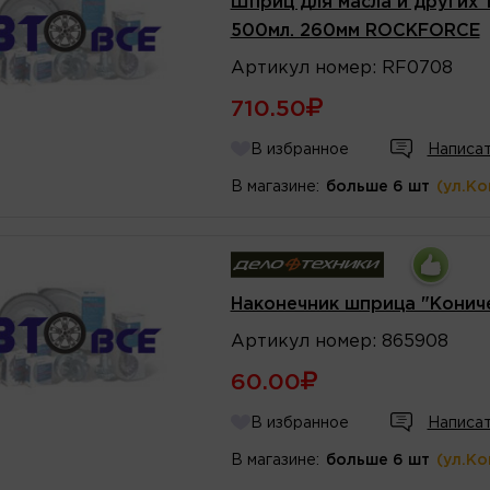
Шприц для масла и других 
500мл. 260мм ROCKFORCE
Артикул
номер
:
RF0708
710.50
В избранное
Написат
В магазине:
больше 6 шт
(ул.К
Наконечник шприца "Конич
Артикул
номер
:
865908
60.00
В избранное
Написат
В магазине:
больше 6 шт
(ул.К