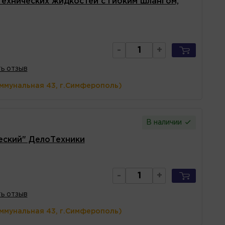
технических жидкостей с гибким шлангом,
-
+
ь отзыв
оммунальная 43, г.Симферополь)
В наличии
еский" ДелоТехники
-
+
ь отзыв
оммунальная 43, г.Симферополь)