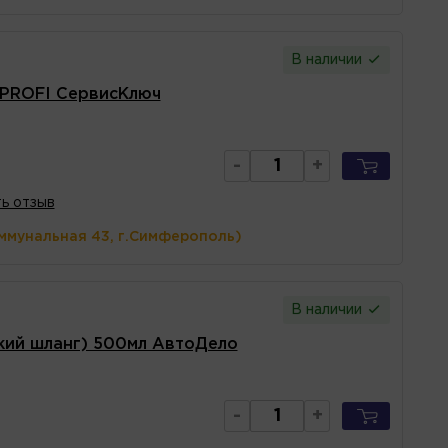
В наличии
 PROFI СервисКлюч
-
+
ь отзыв
ммунальная 43, г.Симферополь)
В наличии
кий шланг) 500мл АвтоДело
-
+