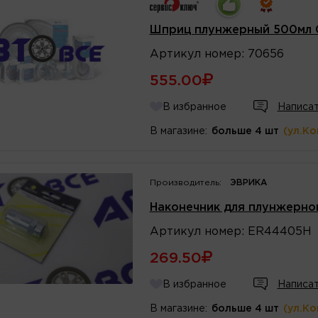
Шприц плунжерный 500мл 
Артикул
номер
:
70656
555.00
В избранное
Написат
В магазине:
больше 4 шт
(ул.К
Производитель:
ЭВРИКА
Наконечник для плунжерно
Артикул
номер
:
ER44405H
269.50
В избранное
Написат
В магазине:
больше 4 шт
(ул.К