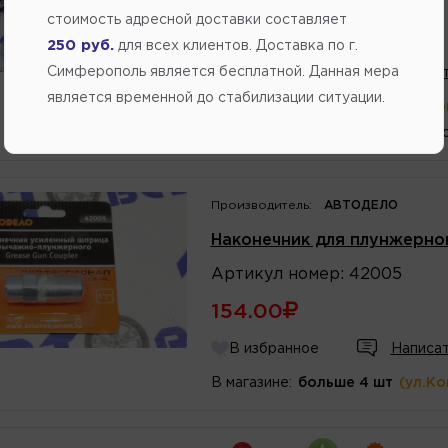
стоимость адресной доставки составляет
715.50
250 руб.
для всех клиентов. Доставка по г.
Симферополь является бесплатной. Данная мера
В избранное
Написат
является временной до стабилизации ситуации.
В магазине:
больше 4 шт
(ул.К
1 шт.
(Переулок Стро
Производитель:
АВТОДЕЛО
Наконечник для плунжерно
Артикул
номер
:
42005
154.00
В избранное
Написат
В магазине:
больше 4 шт
(ул.К