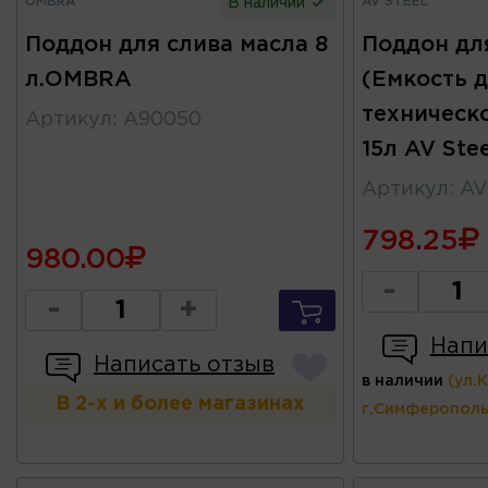
OMBRA
AV STEEL
В наличии
Поддон для слива масла 8
Поддон дл
л.OMBRA
(Емкость д
техническ
Артикул
:
A90050
15л AV Stee
Артикул
:
AV
798.25
980.00
-
-
+
Напи
Написать отзыв
в наличии
(ул.
В 2-х и более магазинах
г.Симферополь