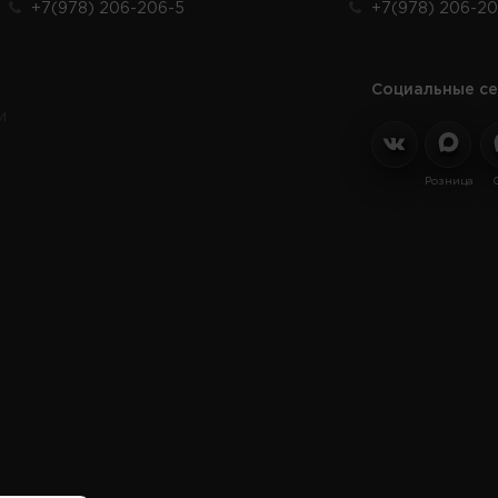
+7(978) 206-206-5
+7(978) 206-20
Социальные се
и
Розница