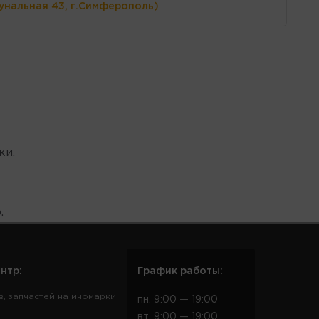
унальная 43, г.Симферополь)
ки.
.
нтр:
График работы:
в, запчастей на иномарки
пн. 9:00 — 19:00
вт. 9:00 — 19:00