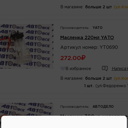
В магазине:
больше 2 шт
(ул.Ко
Производитель:
YATO
Масленка 220мл YATO
Артикул
номер
:
YT0690
272.00
В избранное
Написат
В магазине:
больше 2 шт
(ул.Ко
1 шт.
(ул.Федоренко 
Производитель:
АВТОДЕЛО
Масленка 300мл. металличе
Артикул
номер
:
42130