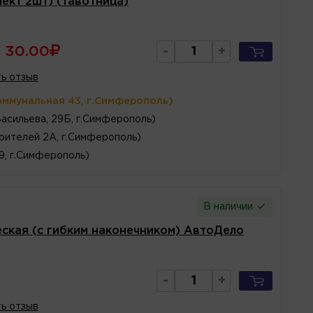
лект 2шт) (тавотница)
30.00
-
+
ь отзыв
оммунальная 43, г.Симферополь)
Васильева, 29Б, г.Симферополь)
оителей 2А, г.Симферополь)
 9, г.Симферополь)
В наличии
еская (с гибким наконечником) АвтоДело
-
+
ь отзыв