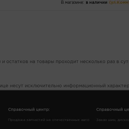
В магазине:
в наличии
(ул.Комм
 и остатков на товары проходит несколько раз в сут
нице несут исключительно информационный характер
Справочный центр:
Справочный це
Продажа запчастей на отечественные авто
Заказ шин, диско