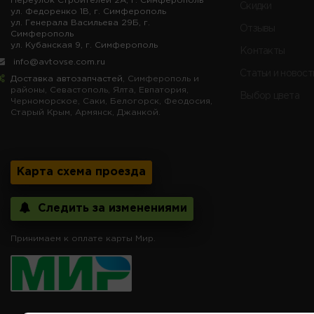
Переулок Строителей 2А, г. Симферополь
Скидки
ул. Федоренко 1В, г. Симферополь
ул. Генерала Васильева 29Б, г.
Отзывы
Симферополь
ул. Кубанская 9, г. Симферополь
Контакты
info@avtovse.com.ru
Статьи и новост
Доставка автозапчастей
, Симферополь и
районы, Севастополь, Ялта, Евпатория,
Выбор цвета
Черноморское, Саки, Белогорск, Феодосия,
Старый Крым, Армянск, Джанкой.
Карта схема проезда
Следить за изменениями
Принимаем к оплате карты Мир.