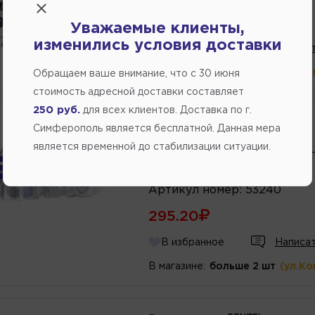
280.80
Уважаемые клиенты,
изменились условия доставки
В избранное
Написат
В магазине:
больше 2 шт
(ул.Ко
Обращаем ваше внимание, что c 30 июня
стоимость адресной доставки составляет
250 руб.
для всех клиентов. Доставка по г.
Производитель:
DENZEL
Симферополь является бесплатной. Данная мера
Масленка-нагнетатель 0,2л 
является временной до стабилизации ситуации.
DENZEL
Артикул
номер
:
53240
295.20
В избранное
Написат
В магазине:
больше 2 шт
(ул.Ко