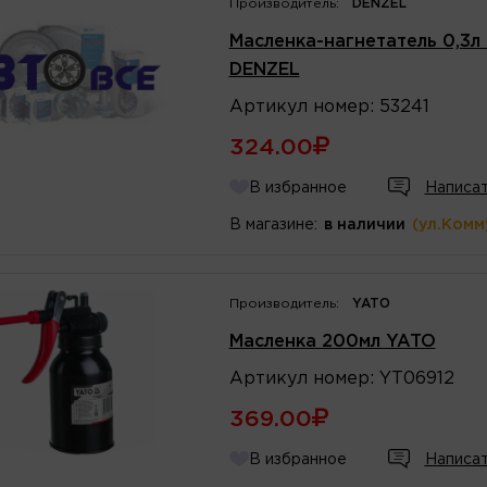
Производитель:
DENZEL
Масленка-нагнетатель 0,3л
DENZEL
Артикул
номер
:
53241
324.00
В избранное
Написат
В магазине:
в наличии
(ул.Комм
Производитель:
YATO
Масленка 200мл YATO
Артикул
номер
:
YT06912
369.00
В избранное
Написат