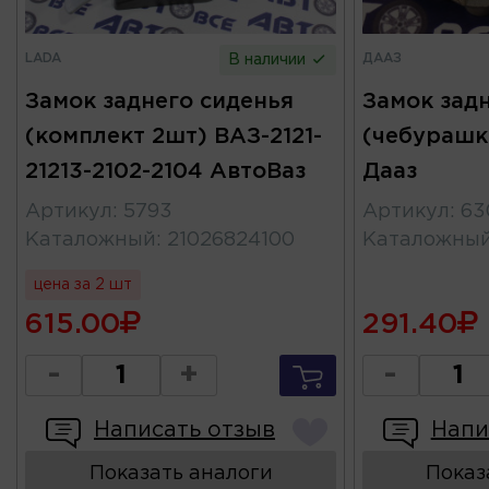
LADA
ДААЗ
В наличии
Замок заднего сиденья
Замок зад
(комплект 2шт) ВАЗ-2121-
(чебурашка
21213-2102-2104 АвтоВаз
Дааз
Артикул
:
5793
Артикул
:
63
Каталожный
:
21026824100
Каталожны
цена за 2 шт
615.00
291.40
-
+
-
Написать отзыв
Напи
Показать аналоги
Показ