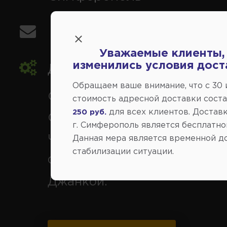
info@avtovse.com.ru
Уважаемые клиенты,
изменились условия дост
Доставка автозапчастей
,
Обращаем ваше внимание, что c 30
Симферополь и районы,
стоимость адресной доставки сост
для всех клиентов. Доставк
250 руб.
Севастополь, Ялта, Евпатор
г. Симферополь является бесплатно
Черноморское, Саки, Белого
Данная мера является временной д
стабилизации ситуации.
Феодосия, Старый Крым, Ар
Джанкой.