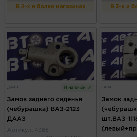
В 2-х и более магазинах
В 3-х и 
ДААЗ
LADA
В наличии
Замок заднего сиденья
Замок зад
(чебурашка) ВАЗ-2123
(чебурашк
ДААЗ
шт.ВАЗ-111
(левый+пр
Артикул
:
4366