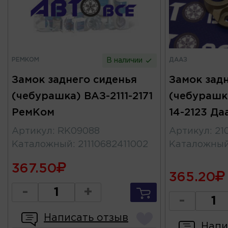
РЕМКОМ
ДААЗ
В наличии
Замок заднего сиденья
Замок зад
(чебурашка) ВАЗ-2111-2171
(чебурашк
РемКом
14-2123 Да
Артикул
:
RK09088
Артикул
:
21
Каталожный
:
21110682411002
Каталожны
367.50
365.20
-
+
-
Написать отзыв
Напи