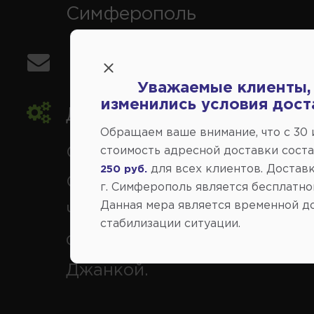
Симферополь
info@avtovse.com.ru
Уважаемые клиенты,
изменились условия дост
Доставка автозапчастей
,
Обращаем ваше внимание, что c 30
Симферополь и районы,
стоимость адресной доставки сост
для всех клиентов. Доставк
250 руб.
Севастополь, Ялта, Евпатор
г. Симферополь является бесплатно
Данная мера является временной д
Черноморское, Саки, Белого
стабилизации ситуации.
Феодосия, Старый Крым, Ар
Джанкой.