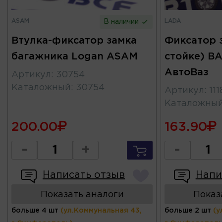
ASAM
LADA
В наличии
Втулка-фиксатор замка
Фиксатор 
багажника Logan ASAM
стойке) ВА
АвтоВаз
Артикул
:
30754
Каталожный
:
30754
Артикул
:
11
Каталожны
200.00
163.90
-
+
-
Написать отзыв
Напи
Показать аналоги
Показ
больше 4 шт
(ул.Коммунальная 43,
больше 2 шт
(у