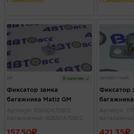
г.Симферополь)
г.Симферополь
GM
НЕИЗВЕСТНЫЙ
В наличии
Фиксатор замка
Фиксатор 
багажника Matiz GM
багажника
Артикул
:
82650А70В12
Артикул
:
11
Каталожный
:
82650А70В12
Каталожны
157.50
421.35