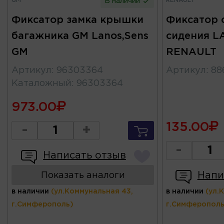
GM
RENAULT
В наличии
Фиксатор замка крышки
Фиксатор 
багажника GM Lanos,Sens
сидения L
GM
RENAULT
Артикул
:
96303364
Артикул
:
88
Каталожный
:
96303364
973.00
135.00
-
+
-
Написать отзыв
Напи
Показать аналоги
в наличии
(ул.Коммунальная 43,
в наличии
(ул.
г.Симферополь)
г.Симферополь