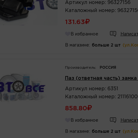
Артикул
номер
:
96327156
Каталожный
номер
:
9632715
131.63
В избранное
Написат
В магазине:
больше 2 шт
(ул.Ко
Производитель:
РОССИЯ
Паз (ответная часть) замка
Артикул
номер
:
6351
Каталожный
номер
:
2111610
858.80
В избранное
Написат
В магазине:
больше 2 шт
(ул.Ко