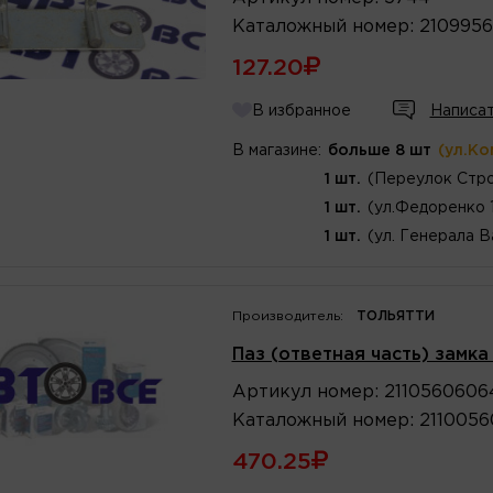
Каталожный
номер
:
210995
127.20
В избранное
Написат
В магазине:
больше 8 шт
(ул.Ко
1 шт.
(Переулок Стро
1 шт.
(ул.Федоренко 
1 шт.
(ул. Генерала В
Производитель:
ТОЛЬЯТТИ
Паз (ответная часть) замка
Артикул
номер
:
2110560606
Каталожный
номер
:
211005
470.25