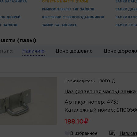
КА БАГАЖНИКА
ОТВЕТНЫЕ ЧАСТИ (ПАЗЫ)
ЗАМКИ БАР
РЕМКОМПЛЕКТЫ ТЯГ ЗАМКОВ
ЗАМКИ ДВЕ
ОВ ДВЕРЕЙ
ШЕСТЕРНИ СТЕКЛОПОДЪЕМНИКОВ
ЗАМКИ КАП
Г ЗАМКОВ
ЗАМКИ БАГАЖНИКА
ЗАМКИ ЛОБ
части (пазы)
Наличию
Цене дешевле
Цене дорож
ть по:
Производитель:
ЛОГО-Д
Паз (ответная часть) замк
Артикул
номер
:
4733
Каталожный
номер
:
211005
188.10
В избранное
Написат