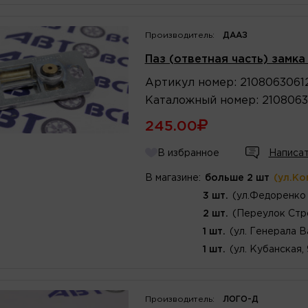
Производитель:
ДААЗ
Паз (ответная часть) замк
Артикул
номер
:
2108063061
Каталожный
номер
:
210806
245.00
В избранное
Написат
В магазине:
больше 2 шт
(ул.Ко
3 шт.
(ул.Федоренко 
2 шт.
(Переулок Стр
1 шт.
(ул. Генерала В
1 шт.
(ул. Кубанская,
Производитель:
ЛОГО-Д