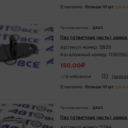
В магазине:
больше 10 шт
(ул.К
Производитель:
ДААЗ
Паз (ответная часть) замка
Артикул
номер
:
5829
Каталожный
номер
:
1118056
150.00
В избранное
Написат
В магазине:
больше 10 шт
(ул.К
Производитель:
ДААЗ
Паз (ответная часть) замк
Артикул
номер
:
5744