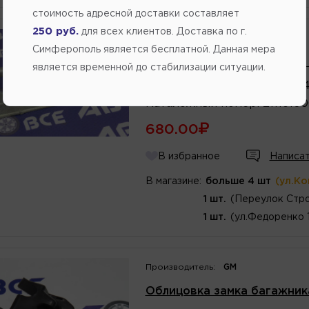
стоимость адресной доставки составляет
250 руб.
для всех клиентов. Доставка по г.
Производитель:
ЛОГО-Д
Симферополь является бесплатной. Данная мера
Паз (ответная часть) замка
является временной до стабилизации ситуации.
Артикул
номер
:
2111560606
Каталожный
номер
:
2111610
680.00
В избранное
Написат
В магазине:
больше 4 шт
(ул.К
1 шт.
(Переулок Стро
1 шт.
(ул.Федоренко 
Производитель:
GM
Облицовка замка багажника