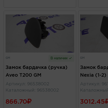
GM
GM
В наличии
Замок бардачка (ручка)
Замок бар
Aveo T200 GM
Nexia (1-2)
Артикул
:
96538002
Артикул
:
96
Каталожный
:
96538002
Каталожны
866.70
3012.45