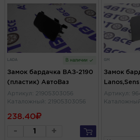
LADA
GM
В наличии
Замок бардачка ВАЗ-2190
Замок бар
(пластик) АвтоВаз
Lanos,Sen
Артикул
:
21905303056
Артикул
:
96
Каталожный
:
21905303056
Каталожны
238.40
-
+