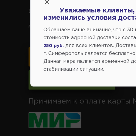
Уважаемые клиенты,
Феодосия, Старый Крым, Ар
изменились условия дост
Джанкой.
Обращаем ваше внимание, что c 30
стоимость адресной доставки сост
для всех клиентов. Доставк
250 руб.
г. Симферополь является бесплатно
Карта схема проезда
Данная мера является временной д
стабилизации ситуации.
Следить за изменениями
Принимаем к оплате карты 