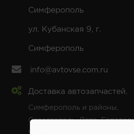
Симферополь
ул. Кубанская 9, г.
Симферополь
info@avtovse.com.ru
Доставка автозапчастей
,
Симферополь и районы,
Севастополь, Ялта, Евпатор
Черноморское, Саки, Белого