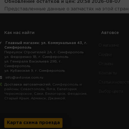
Обновление остатков и цен:
20:58 2026-08-07
Представленные данные о запчастях на этой стра
Как нас найти
Автовсе
Главный магазин: ул. Коммунальная 43, г.
О магазине
Симферополь
Переулок Строителей 2А, г. Симферополь
Скидки
ул. Федоренко 1В, г. Симферополь
ул. Генерала Васильева 29Б, г.
Отзывы
Симферополь
ул. Кубанская 9, г. Симферополь
Контакты
info@avtovse.com.ru
Статьи и новост
Доставка автозапчастей
, Симферополь и
районы, Севастополь, Ялта, Евпатория,
Выбор цвета
Черноморское, Саки, Белогорск, Феодосия,
Старый Крым, Армянск, Джанкой.
Карта схема проезда