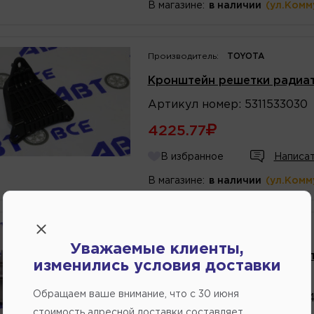
В магазине:
в наличии
(ул.Комм
Производитель:
TOYOTA
Кронштейн решетки радиа
Артикул
номер
:
5311533030
4225.77
В избранное
Написат
В магазине:
в наличии
(ул.Комм
Производитель:
НЕИЗВЕСТНЫЙ
Уважаемые клиенты,
Кронштейн решетки радиато
изменились условия доставки
Артикул
номер
:
3091
Обращаем ваше внимание, что c 30 июня
Каталожный
номер
:
2107084
стоимость адресной доставки составляет