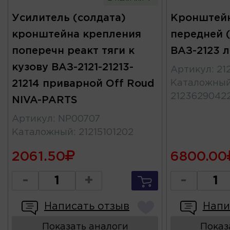
Усилитель (солдата)
Кронштейн
кронштейна крепления
передней (
поперечн реакт тяги к
ВАЗ-2123 
кузову ВАЗ-2121-21213-
Артикул
:
21
21214 приварной Off Roud
Каталожны
2123629042
NIVA-PARTS
Артикул
:
NP00707
Каталожный
:
21215101202
2061.50
6800.00
-
+
-
Написать отзыв
Напи
Показать аналоги
Показ