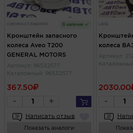
CHEVROLET/DAEWOO
LADA
В наличии
Кронштейн запасного
Кронштейн
колеса Aveo T200
колеса ВА
GENERAL MOTORS
Артикул
:
21
Каталожны
Артикул
:
96532577
Каталожный
:
96532577
367.50
2030.00
-
+
-
Написать отзыв
Напи
Показать аналоги
Показ