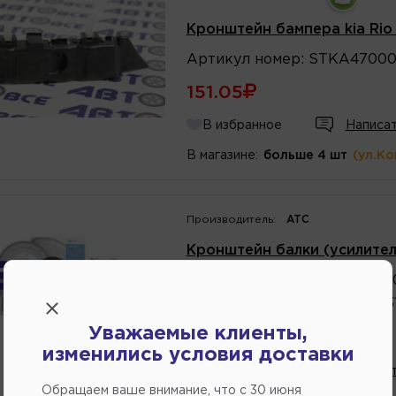
Кронштейн бампера kia Rio
Артикул
номер
:
STKA47000
151.05
В избранное
Написат
В магазине:
больше 4 шт
(ул.К
Производитель:
ATC
Кронштейн балки (усилител
Артикул
номер
:
JH01NEX08
Каталожный
номер
:
S303123
Уважаемые клиенты,
312.75
изменились условия доставки
В избранное
Написат
Обращаем ваше внимание, что c 30 июня