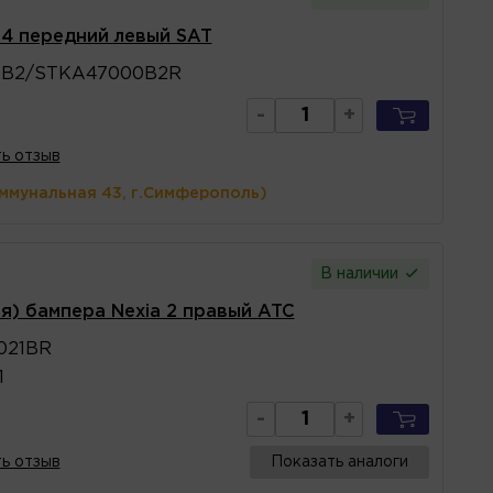
 4 передний левый SAT
B2/STKA47000B2R
-
+
ь отзыв
оммунальная 43, г.Симферополь)
В наличии
я) бампера Nexia 2 правый ATC
021BR
1
-
+
ь отзыв
Показать аналоги