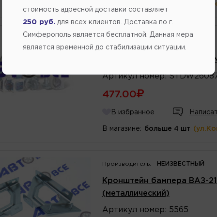
В магазине:
больше 4 шт
(ул.К
стоимость адресной доставки составляет
250 руб.
для всех клиентов. Доставка по г.
Симферополь является бесплатной. Данная мера
Производитель:
SAT
является временной до стабилизации ситуации.
Кронштейн бампера Nexia 
Артикул
номер
:
STDW2608
477.00
В избранное
Написат
В магазине:
больше 4 шт
(ул.К
Производитель:
НЕИЗВЕСТНЫЙ
Кронштейн бампера ВАЗ-211
(металлический)
Артикул
номер
:
5565