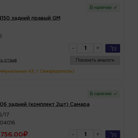
В наличии
N150 задний правый GM
1
-
+
ь отзыв
Показать аналоги
ммунальная 43, г.Симферополь)
В наличии
06 задний (комплект 2шт) Самара
6/17
804016
756.00
-
+