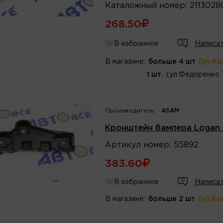
Каталожный
номер
:
211302
268.50
В избранное
Написат
В магазине:
больше 4 шт
(ул.К
1 шт.
(ул.Федоренко 
Производитель:
ASAM
Кронштейн бампера Logan 
Артикул
номер
:
55892
383.60
В избранное
Написат
В магазине:
больше 2 шт
(ул.Ко