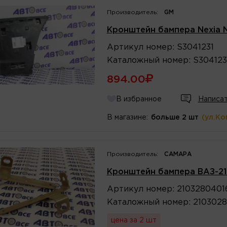
Производитель:
GM
Кронштейн бампера Nexia 
Артикул
номер
:
S3041231
Каталожный
номер
:
S304123
894.00
В избранное
Написат
В магазине:
больше 2 шт
(ул.Ко
Производитель:
САМАРА
Кронштейн бампера ВАЗ-21
Артикул
номер
:
2103280401
Каталожный
номер
:
210302
цена за 2 шт