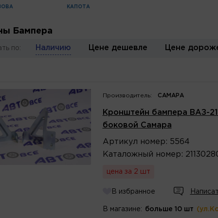
ЗОВА
КАПОТА
ны Бампера
Наличию
Цене дешевле
Цене дорож
ть по:
Производитель:
САМАРА
Кронштейн бампера ВАЗ-211
боковой Самара
Артикул
номер
:
5564
Каталожный
номер
:
2113028
цена за 2 шт
В избранное
Написат
В магазине:
больше 10 шт
(ул.К