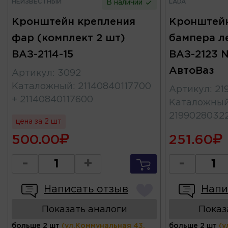
НЕИЗВЕСТНЫЙ
LADA
В наличии
Кронштейн крепления
Кронштейн
фар (комплект 2 шт)
бампера л
ВАЗ-2114-15
ВАЗ-2123 N
АвтоВаз
Артикул
:
3092
Каталожный
:
21140840117700
Артикул
:
21
+ 21140840117600
Каталожны
2199028032
цена за 2 шт
500.00
251.60
-
+
-
Написать отзыв
Напи
Показать аналоги
Показ
больше 2 шт
(ул.Коммунальная 43,
больше 2 шт
(у