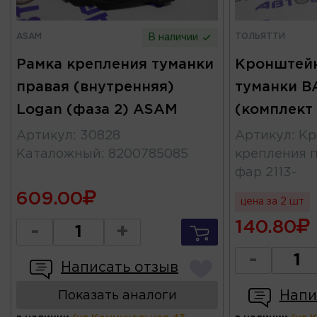
ASAM
ТОЛЬЯТТИ
В наличии
Рамка крепления туманки
Кронштейн
правая (внутренняя)
туманки ВА
Logan (фаза 2) ASAM
(комплект
Артикул
:
30828
Артикул
:
Кр
Каталожный
:
8200785085
крепления 
фар 2113-
609.00
цена за 2 шт
140.80
-
+
-
Написать отзыв
Напи
Показать аналоги