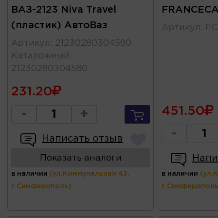
ВАЗ-2123 Niva Travel
FRANCEC
(пластик) АвтоВаз
Артикул
:
FC
Артикул
:
21230280304580
Каталожный
:
21230280304580
231.20
451.50
-
+
-
Написать отзыв
Напи
Показать аналоги
в наличии
(ул.Коммунальная 43,
в наличии
(ул.
г.Симферополь)
г.Симферополь