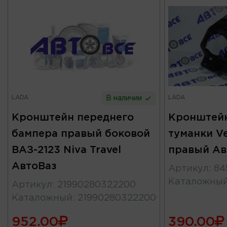
LADA
LADA
В наличии
Кронштейн переднего
Кронштейн
бампера правый боковой
туманки Ve
ВАЗ-2123 Niva Travel
правый Ав
АвтоВаз
Артикул
:
84
Каталожны
Артикул
:
21990280322200
Каталожный
:
21990280322200
952.00
390.00