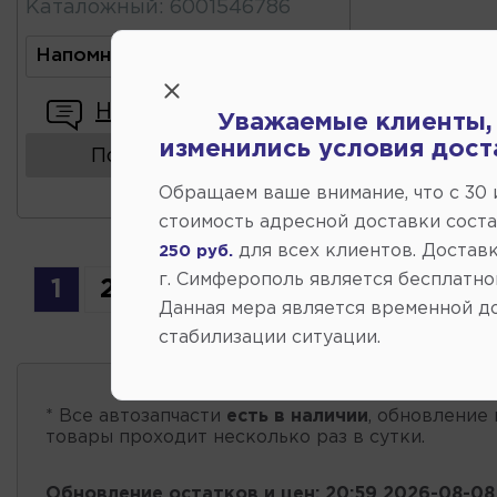
Каталожный
:
6001546786
Напомнить о поступлении
Написать отзыв
Уважаемые клиенты,
изменились условия дост
Показать аналоги
Обращаем ваше внимание, что c 30
стоимость адресной доставки сост
для всех клиентов. Доставк
250 руб.
г. Симферополь является бесплатно
1
2
Данная мера является временной д
стабилизации ситуации.
* Все автозапчасти
есть в наличии
, обновление 
товары проходит несколько раз в сутки.
Обновление остатков и цен:
20:59 2026-08-08