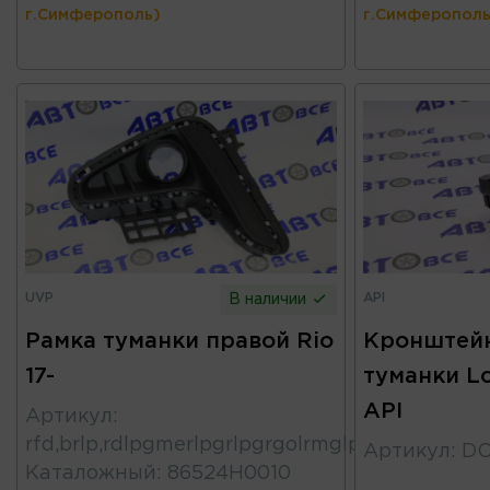
г.Симферополь)
г.Симферополь
UVP
API
В наличии
Рамка туманки правой Rio
Кронштейн
17-
туманки L
API
Артикул
:
rfd,brlp,rdlpgmerlpgrlpgrgolrmglpr,rlpeg,rlpg
Артикул
:
DC
Каталожный
:
86524H0010