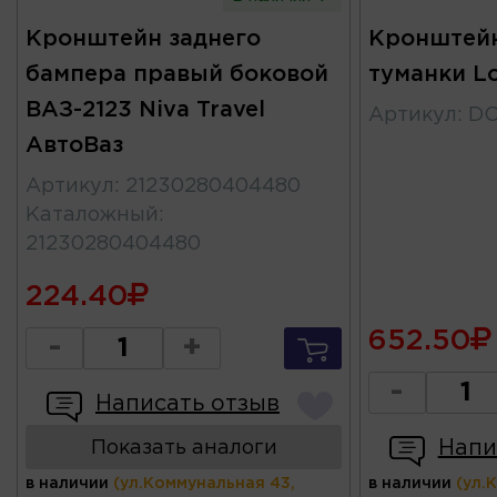
Кронштейн заднего
Кронштейн
бампера правый боковой
туманки L
ВАЗ-2123 Niva Travel
Артикул
:
DC
АвтоВаз
Артикул
:
21230280404480
Каталожный
:
21230280404480
224.40
652.50
-
+
-
Написать отзыв
Напи
Показать аналоги
в наличии
(ул.Коммунальная 43,
в наличии
(ул.