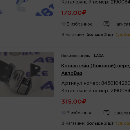
Каталожный
номер
:
219008
170.00
В избранное
Написат
В магазине:
больше 2 шт
(ул.Ко
Производитель:
LADA
Кронштейн (боковой) перед
АвтоВаз
Артикул
номер
:
845010428
Каталожный
номер
:
219008
315.00
В избранное
Написат
В магазине:
больше 2 шт
(ул.Ко