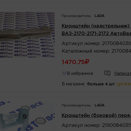
Производитель:
LADA
Кронштейн (надстрельник)
ВАЗ-2170-2171-2172 АвтоВа
Артикул
номер
:
217008403
Каталожный
номер
:
217008
1470.75
В избранное
Написат
В магазине:
больше 4 шт
(ул.К
Производитель:
LADA
Кронштейн (боковой) пере
Артикул
номер
:
2190084031