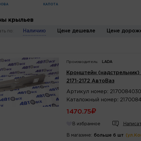
ЗОВА
КАПОТА
ны крыльев
Наличию
Цене дешевле
Цене дорож
ть по:
Производитель:
LADA
Кронштейн (надстрельник) 
2171-2172 АвтоВаз
Артикул
номер
:
217008403
Каталожный
номер
:
217008
1470.75
В избранное
Написат
В магазине:
больше 6 шт
(ул.К