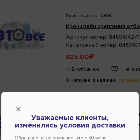
Производитель:
LADA
Кронштейн крепления отбо
Артикул
номер
:
8450104271
Каталожный
номер
:
8450104
825.00
В избранное
Написат
В магазине:
в наличии
(ул.Комм
Производитель:
LADA
Кронштейн переднего крыла
Уважаемые клиенты,
Артикул
номер
:
2123840303
изменились условия доставки
1224.00
Обращаем ваше внимание, что c 30 июня