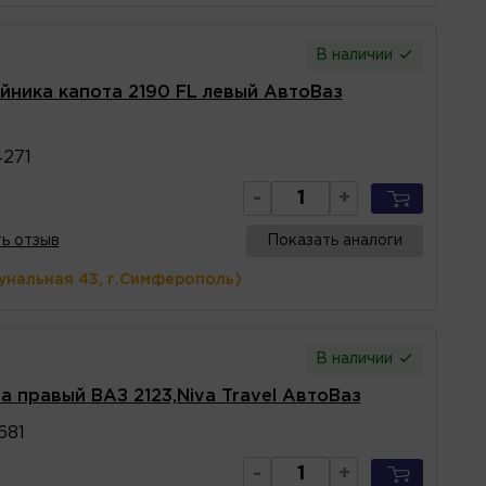
В наличии
йника капота 2190 FL левый АвтоВаз
271
-
+
ь отзыв
Показать аналоги
унальная 43, г.Симферополь)
В наличии
 правый ВАЗ 2123,Niva Travel АвтоВаз
681
-
+