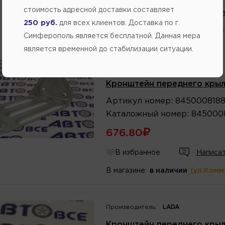
стоимость адресной доставки составляет
В избранное
Написат
250 руб.
для всех клиентов. Доставка по г.
В магазине:
в наличии
(ул.Комм
Симферополь является бесплатной. Данная мера
является временной до стабилизации ситуации.
Производитель:
LADA
Кронштейн переднего крыл
Артикул
номер
:
845000818
Каталожный
номер
:
845000
676.80
В избранное
Написат
В магазине:
в наличии
(ул.Комм
Производитель:
LADA
Кронштейн переднего крыл