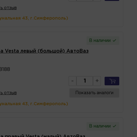
ь отзыв
унальная 43, г.Симферополь)
В наличии
а Vesta левый (большой) АвтоВаз
8
8188
-
+
ь отзыв
Показать аналоги
унальная 43, г.Симферополь)
В наличии
а правый Vesta (малый) АвтоВаз