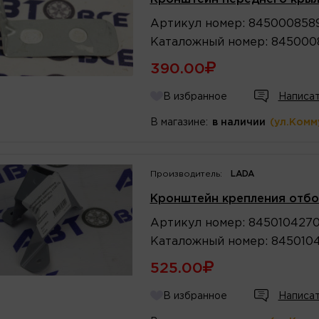
Артикул
номер
:
845000858
Каталожный
номер
:
845000
390.00
В избранное
Написат
В магазине:
в наличии
(ул.Комм
Производитель:
LADA
Кронштейн крепления отбо
Артикул
номер
:
845010427
Каталожный
номер
:
845010
525.00
В избранное
Написат