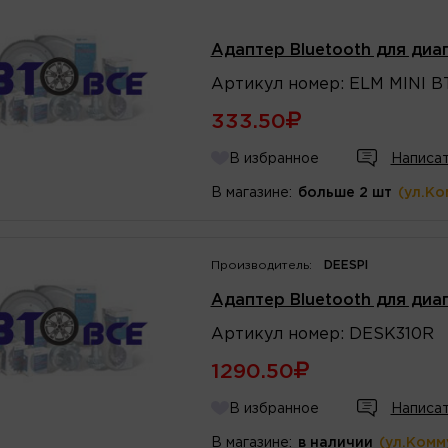
Адаптер Bluetooth для диа
Артикул
номер
:
ELM MINI BT
333.50
В избранное
Написат
В магазине:
больше 2 шт
(ул.Ко
Производитель:
DEESPI
Адаптер Bluetooth для диа
Артикул
номер
:
DESK310R
1290.50
В избранное
Написат
В магазине:
в наличии
(ул.Комм