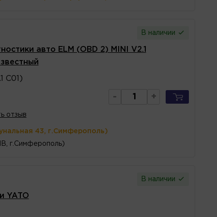
В наличии
ностики авто ELM (OBD 2) MINI V2.1
известный
1 C01)
-
+
ь отзыв
унальная 43, г.Симферополь)
1В, г.Симферополь)
В наличии
ки YATO