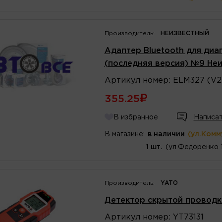
Производитель:
НЕИЗВЕСТНЫЙ
Адаптер Bluetooth для диаг
(последняя версия) №9 Не
Артикул
номер
:
ELM327 (V2.
355.25
В избранное
Написат
В магазине:
в наличии
(ул.Комм
1 шт.
(ул.Федоренко 
Производитель:
YATO
Детектор скрытой провод
Артикул
номер
:
YT73131