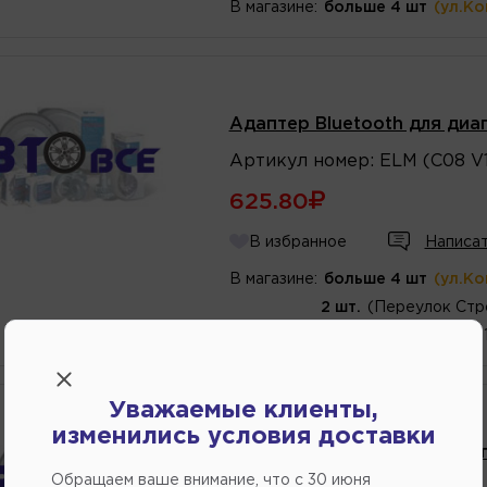
В магазине:
больше 4 шт
(ул.К
Адаптер Bluetooth для диаг
Артикул
номер
:
ELM (C08 V1
625.80
В избранное
Написат
В магазине:
больше 4 шт
(ул.К
2 шт.
(Переулок Стр
1 шт.
(ул.Федоренко 
Уважаемые клиенты,
изменились условия доставки
Адаптер Bluetooth для диаг
Обращаем ваше внимание, что c 30 июня