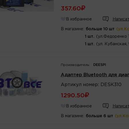
357.60
В избранное
Написат
В магазине:
больше 10 шт
(ул.К
1 шт.
(ул.Федоренко 
1 шт.
(ул. Кубанская,
Производитель:
DEESPI
Адаптер Bluetooth для диа
Артикул
номер
:
DESK310
1290.50
В избранное
Написат
В магазине:
больше 6 шт
(ул.К