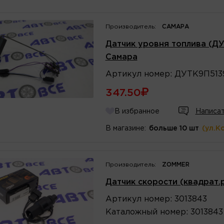
Производитель:
САМАРА
Датчик уровня топлива (ДУТ)
Самара
Артикул
номер
:
ДУТК9П513
347.50
В избранное
Написат
В магазине:
больше 10 шт
(ул.К
Производитель:
ZOMMER
Датчик скорости (квадрат.
Артикул
номер
:
3013843
Каталожный
номер
:
3013843