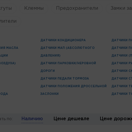
жгуты
Клеммы
Предохранители
Замки за
лители
ДАТЧИКИ КОНДИЦИОНЕРА
ДАТЧИКИ П
НИЯ МАСЛА
ДАТЧИКИ МАП (АБСОЛЮТНОГО
ДАТЧИКИ П
АЦИИ
ДАВЛЕНИЯ)
ДАТЧИКИ (
ВОЗДУХА)
ДАТЧИКИ ПАРКОВКИ/НЕРОВНОЙ
ДАТЧИКИ Р
ДОРОГИ
ДАТЧИКИ С
ДАТЧИКИ ПЕДАЛИ ТОРМОЗА
ДАТЧИКИ С
ДАТЧИКИ ПОЛОЖЕНИЯ ДРОССЕЛЬНОЙ
ДАТЧИКИ Т
РОДА
ЗАСЛОНКИ
ДАТЧИКИ Т
Наличию
Цене дешевле
Цене дорож
ть по: