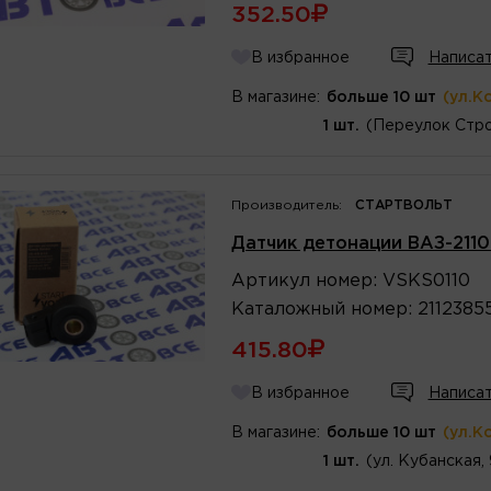
352.50
В избранное
Написат
В магазине:
больше 10 шт
(ул.К
1 шт.
(Переулок Стро
Производитель:
СТАРТВОЛЬТ
Датчик детонации ВАЗ-2110-
Артикул
номер
:
VSKS0110
Каталожный
номер
:
2112385
415.80
В избранное
Написат
В магазине:
больше 10 шт
(ул.К
1 шт.
(ул. Кубанская,