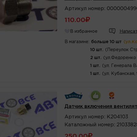
Артикул
номер
:
000000499
110.00
В избранное
Написат
В магазине:
больше 10 шт
(ул.К
10 шт.
(Переулок Стр
2 шт.
(ул.Федоренко 
1 шт.
(ул. Генерала В
1 шт.
(ул. Кубанская,
Датчик включения вентиля
Артикул
номер
:
K204103
Каталожный
номер
:
2103382
250.00