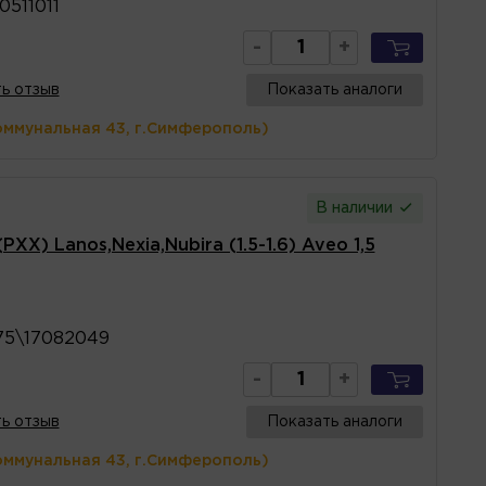
0511011
-
+
ь отзыв
Показать аналоги
оммунальная 43, г.Симферополь)
В наличии
ХХ) Lanos,Nexia,Nubira (1.5-1.6) Aveo 1,5
75\17082049
-
+
ь отзыв
Показать аналоги
оммунальная 43, г.Симферополь)