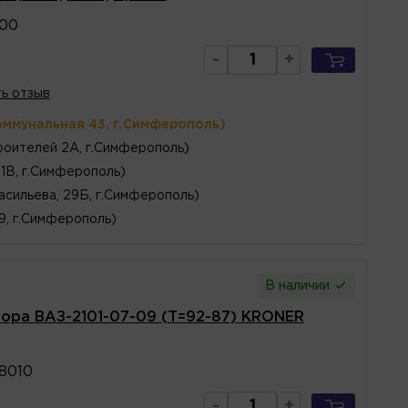
00
-
+
ь отзыв
оммунальная 43, г.Симферополь)
оителей 2А, г.Симферополь)
1В, г.Симферополь)
асильева, 29Б, г.Симферополь)
 9, г.Симферополь)
В наличии
тора ВАЗ-2101-07-09 (Т=92-87) KRONER
8010
-
+