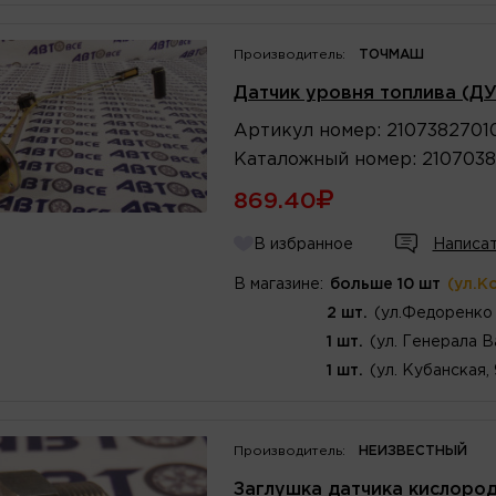
Производитель:
ТОЧМАШ
Датчик уровня топлива (ДУ
Артикул
номер
:
2107382701
Каталожный
номер
:
2107038
869.40
В избранное
Написат
В магазине:
больше 10 шт
(ул.К
2 шт.
(ул.Федоренко 
1 шт.
(ул. Генерала В
1 шт.
(ул. Кубанская,
Производитель:
НЕИЗВЕСТНЫЙ
Заглушка датчика кислоро