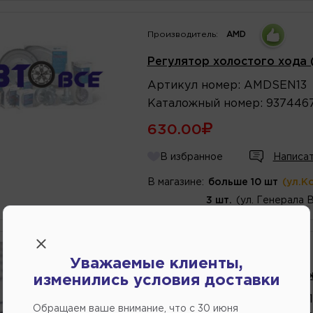
Производитель:
AMD
Регулятор холостого хода (Р
Артикул
номер
:
AMDSEN13
Каталожный
номер
:
937446
630.00
В избранное
Написат
В магазине:
больше 10 шт
(ул.К
3 шт.
(ул. Генерала 
Уважаемые клиенты,
Датчик уровня тормозной 
изменились условия доставки
Артикул
номер
:
21030350511
Обращаем ваше внимание, что c 30 июня