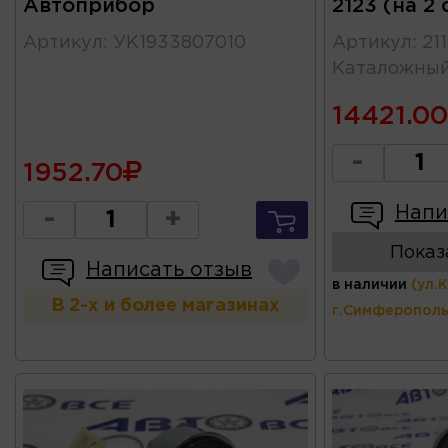
Автоприбор
2123 (на 2
Артикул
:
УК1933807010
Артикул
:
21
Каталожны
14421.00
-
1952.70
Напи
-
+
Показ
Написать отзыв
в наличии
(ул.
В 2-х и более магазинах
г.Симферополь