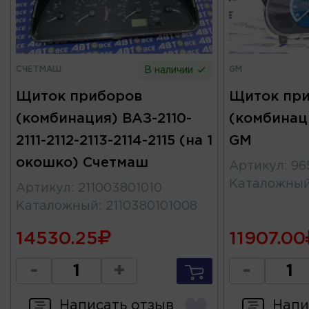
СЧЕТМАШ
GM
В наличии
Щиток приборов
Щиток пр
(комбинация) ВАЗ-2110-
(комбинац
2111-2112-2113-2114-2115 (на 1
GM
окошко) Счетмаш
Артикул
:
96
Каталожны
Артикул
:
211003801010
Каталожный
:
2110380101008
14530.25
11907.00
-
+
-
Написать отзыв
Напи