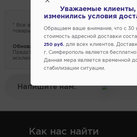
Уважаемые клиенты,
изменились условия дост
* Все автозапчасти
есть в наличии
, обновление 
Обращаем ваше внимание, что c 30
товары проходит несколько раз в сутки.
стоимость адресной доставки сост
для всех клиентов. Доставк
250 руб.
Обновление остатков и цен:
17:21 2026-08-09
г. Симферополь является бесплатно
Представленные данные о запчастях на этой ст
исключительно информационный характер.
Данная мера является временной д
стабилизации ситуации.
Напишите нам:
Как нас найти