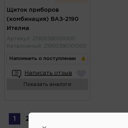
Щиток приборов
(комбинация) ВАЗ-2190
Ителма
Артикул
:
21900380101000
Каталожный
:
21900380101000
Напомнить о поступлении
Написать отзыв
Показать аналоги
1
2