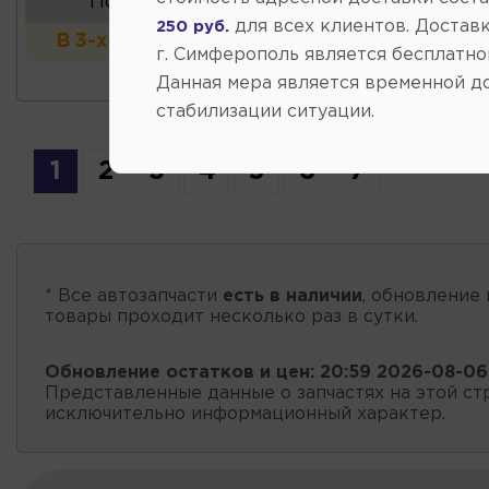
Показать аналоги
для всех клиентов. Доставк
250 руб.
В 3-х и более магазинах
г. Симферополь является бесплатно
Данная мера является временной д
стабилизации ситуации.
1
2
3
4
5
6
7
* Все автозапчасти
есть в наличии
, обновление 
товары проходит несколько раз в сутки.
Обновление остатков и цен:
20:59 2026-08-06
Представленные данные о запчастях на этой ст
исключительно информационный характер.