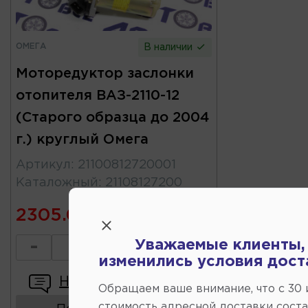
ОМЕГА
В наличии
Моторедуктор заслонки
отопителя ВАЗ-2110-12
(Старого образца до 2004
г.) круглый Омега
Артикул
:
21100812720001
Каталожный
:
21108127200
2305.00
Уважаемые клиенты,
-
+
изменились условия дост
Написать отзыв
Обращаем ваше внимание, что c 30
стоимость адресной доставки сост