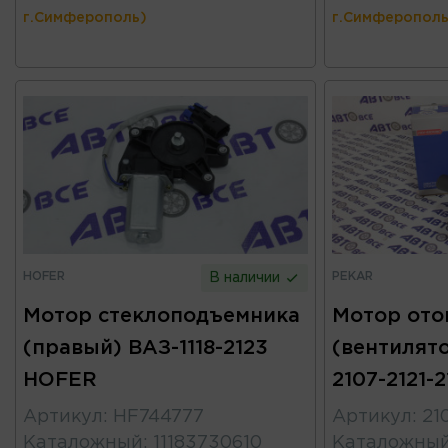
г.Симферополь)
г.Симферополь
HOFER
PEKAR
В наличии
Мотор стеклоподъемника
Мотор ото
(правый) ВАЗ-1118-2123
(вентилято
HOFER
2107-2121-
Артикул
:
HF744777
Артикул
:
21
Каталожный
:
11183730610
Каталожны