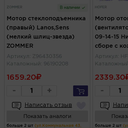
ZOMMER
HOFER
В наличии
Мотор стеклоподъемника
Мотор ото
(правый) Lanos,Sens
(вентилято
(мелкий шлиц-звезда)
09-14-15 Н
ZOMMER
сборе с к
Артикул
:
Z96430356
Артикул
:
HF
Каталожный
:
96190208
Каталожны
1659.20
2339.30
-
+
-
Написать отзыв
Напи
Показать аналоги
Показ
больше 2 шт
(ул.Коммунальная 43,
больше 2 шт
(у