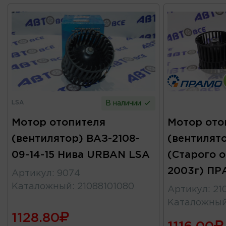
LSA
В наличии
Мотор отопителя
Мотор ото
(вентилятор) ВАЗ-2108-
(вентилято
09-14-15 Нива URBAN LSA
(Старого 
2003г) П
Артикул
:
9074
Каталожный
:
21088101080
Артикул
:
21
Каталожны
1128.80