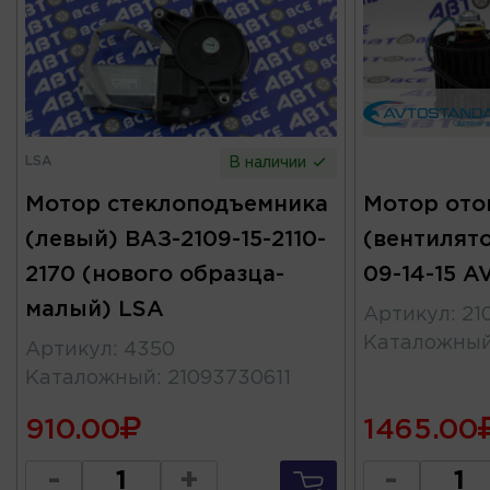
LSA
В наличии
Мотор стеклоподъемника
Мотор ото
(левый) ВАЗ-2109-15-2110-
(вентилято
2170 (нового образца-
09-14-15 
малый) LSA
Артикул
:
21
Каталожны
Артикул
:
4350
Каталожный
:
21093730611
910.00
1465.00
-
+
-