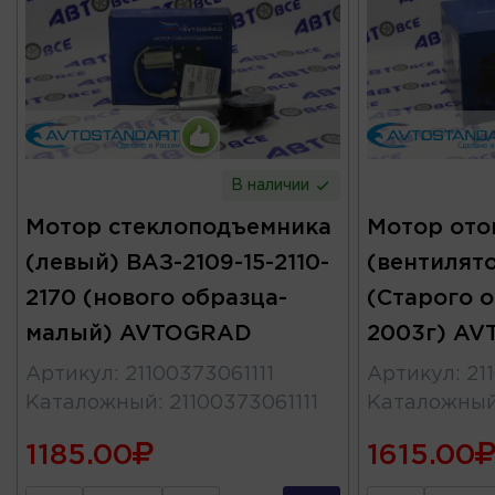
В наличии
Мотор стеклоподъемника
Мотор ото
(левый) ВАЗ-2109-15-2110-
(вентилято
2170 (нового образца-
(Старого 
малый) AVTOGRAD
2003г) A
Артикул
:
21100373061111
Артикул
:
21
Каталожный
:
21100373061111
Каталожны
1185.00
1615.00