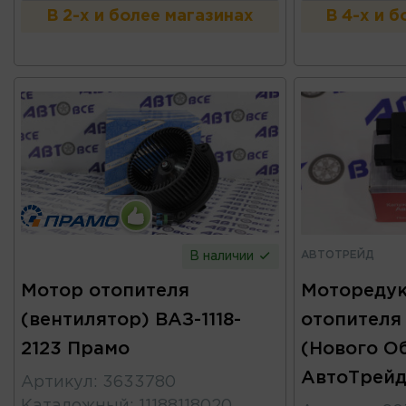
В 2-х и более магазинах
В 4-х и 
АВТОТРЕЙД
В наличии
Мотор отопителя
Моторедук
(вентилятор) ВАЗ-1118-
отопителя 
2123 Прамо
(Нового Об
АвтоТрей
Артикул
:
3633780
Каталожный
:
11188118020