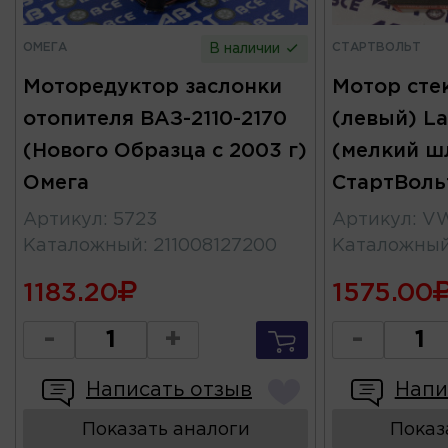
ОМЕГА
СТАРТВОЛЬТ
В наличии
Моторедуктор заслонки
Мотор сте
отопителя ВАЗ-2110-2170
(левый) La
(Нового Образца с 2003 г)
(мелкий шл
Омега
СтартВоль
Артикул
:
5723
Артикул
:
VW
Каталожный
:
211008127200
Каталожны
1183.20
1575.00
-
+
-
Написать отзыв
Напи
Показать аналоги
Показ