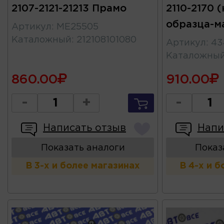
2107-2121-21213 Прамо
2110-2170 
образца-м
Артикул
:
ME25505
Каталожный
:
212108101080
Артикул
:
43
Каталожны
860.00
910.00
-
+
-
Написать отзыв
Напи
Показать аналоги
Показ
В 3-х и более магазинах
В 4-х и 