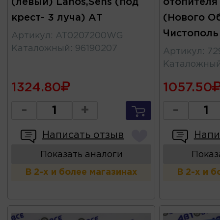
(левый) Lanos,Sens (под
отопителя 
крест- 3 луча) АТ
(Нового Об
Чистополь
Артикул
:
AT0207200WG
Каталожный
:
96190207
Артикул
:
72
Каталожны
1324.80
1057.50
-
+
-
Написать отзыв
Напи
Показать аналоги
Показ
В 2-х и более магазинах
В 2-х и 