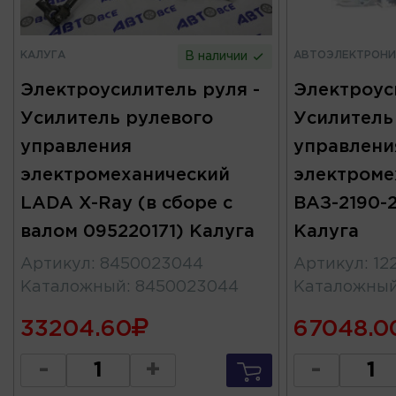
КАЛУГА
АВТОЭЛЕКТРОНИ
В наличии
Электроусилитель руля -
Электроус
Усилитель рулевого
Усилитель
управления
управлени
электромеханический
электроме
LADA X-Ray (в сборе с
ВАЗ-2190-2
валом 095220171) Калуга
Калуга
Артикул
:
8450023044
Артикул
:
12
Каталожный
:
8450023044
Каталожны
33204.60
67048.0
-
+
-