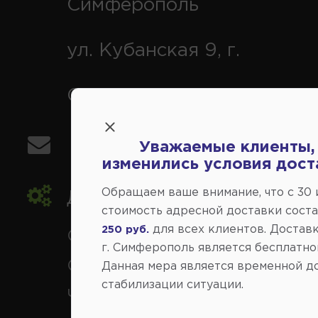
Симферополь
ул. Кубанская 9, г.
Симферополь
info@avtovse.com.ru
Уважаемые клиенты,
изменились условия дост
Обращаем ваше внимание, что c 30
Доставка автозапчастей
,
стоимость адресной доставки сост
для всех клиентов. Доставк
250 руб.
Симферополь и районы,
г. Симферополь является бесплатно
Севастополь, Ялта, Евпатор
Данная мера является временной д
стабилизации ситуации.
Черноморское, Саки, Белого