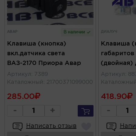
АВАР
ДИАЛУЧ
В наличии
Клавиша (кнопка)
Клавиша (
вкл.датчика света
габаритов 
ВАЗ-2170 Приора Авар
(двойная)
Артикул
:
7389
Артикул
:
88
Каталожный
:
21700371099000
Каталожны
285.00
418.90
-
+
-
Написать отзыв
Напи