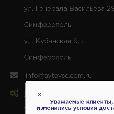
ул. Генерала Васильева 29
Симферополь
ул. Кубанская 9, г.
Симферополь
info@avtovse.com.ru
Доставка автозапчастей
,
Уважаемые клиенты,
Симферополь и районы,
изменились условия дост