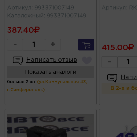
Артикул
:
993371007149
Артикул
:
RK
Каталожный
:
993371007149
387.40
-
+
415.00
Написать отзыв
-
Показать аналоги
Напи
больше 2 шт
(ул.Коммунальная 43,
В 2-х и 
г.Симферополь)