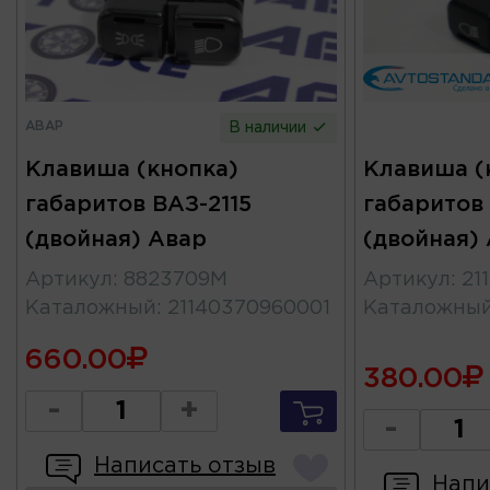
АВАР
В наличии
Клавиша (кнопка)
Клавиша (
габаритов ВАЗ-2115
габаритов 
(двойная) Авар
(двойная)
Артикул
:
8823709М
Артикул
:
21
Каталожный
:
21140370960001
Каталожны
660.00
380.00
-
+
-
Написать отзыв
Напи