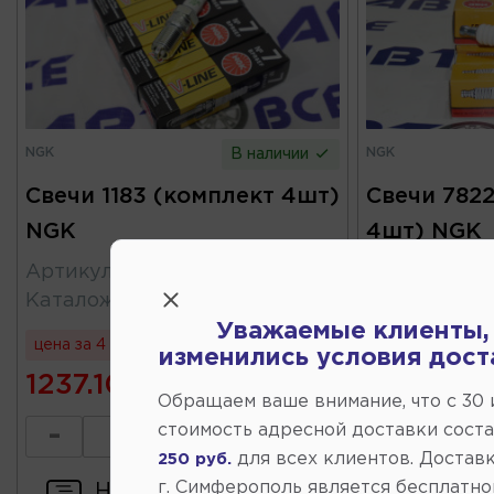
NGK
NGK
В наличии
Свечи 1183 (комплект 4шт)
Свечи 782
NGK
4шт) NGK
Артикул
:
1183
Артикул
:
78
Каталожный
:
BPR6EF
Каталожны
Уважаемые клиенты,
цена за 4 шт
цена за 4 шт
изменились условия дост
1237.10
1236.70
Обращаем ваше внимание, что c 30
стоимость адресной доставки сост
-
+
-
для всех клиентов. Доставк
250 руб.
г. Симферополь является бесплатно
Написать отзыв
Напи