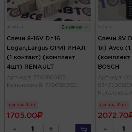
RENAULT
BOSCH
В наличии
Свечи 8-16V D=16
Свечи 8V D
Logan,Largus ОРИГИНАЛ
1л) Aveo (1
(1 контакт) (комплект
(комплект
4шт) RENAULT
BOSCH
Артикул
:
7700500155
Артикул
:
02
Каталожный
:
7700500155
0242230600
Каталожны
цена за 4 шт
цена за 4 шт
1705.00
2072.70
-
+
-