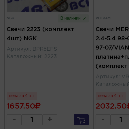
NGK
VOLRAM
В наличии
Свечи 2223 (комплект
Свечи ME
4шт) NGK
2.4-5.4 98
97-07/VIAN
Артикул
:
BPR5EFS
Каталожный
:
2223
платина+п
(комплект
Артикул
:
VR
Каталожны
цена за 4 шт
цена за 4 шт
1657.50
2032.50
-
+
-