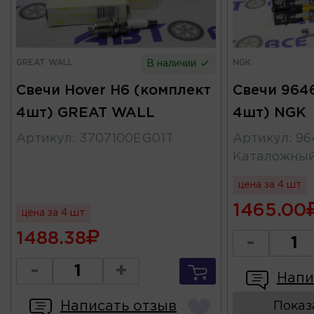
GREAT WALL
NGK
В наличии
Свечи Hover H6 (комплект
Свечи 964
4шт) GREAT WALL
4шт) NGK
Артикул
:
3707100EG01T
Артикул
:
96
Каталожны
цена за 4 шт
1465.00
цена за 4 шт
1488.38
-
-
+
Напи
Написать отзыв
Показ