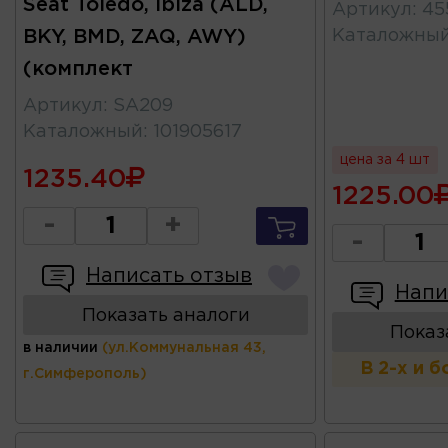
Seat Toledo, Ibiza (ALD,
Артикул
:
45
BKY, BMD, ZAQ, AWY)
Каталожны
(комплект
Артикул
:
SA209
Каталожный
:
101905617
цена за 4 шт
1235.40
1225.00
-
+
-
Написать отзыв
Напи
Показать аналоги
Показ
в наличии
(ул.Коммунальная 43,
В 2-х и 
г.Симферополь)