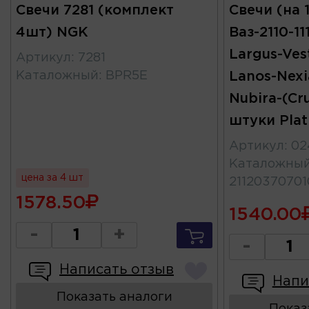
Свечи 7281 (комплект
Свечи (на 
4шт) NGK
Ваз-2110-11
Largus-Vest
Артикул
:
7281
Каталожный
:
BPR5E
Lanos-Nexi
Nubira-(Cr
штуки Pla
Артикул
:
02
Каталожны
цена за 4 шт
2112037070
1578.50
1540.00
-
+
-
Написать отзыв
Напи
Показать аналоги
Показ