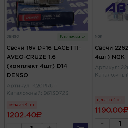
DENSO
NGK
В наличии
Свечи 16v D=16 LACETTI-
Свечи 226
AVEO-CRUZE 1.6
4шт) NGK
(комплект 4шт) D14
Артикул
:
22
DENSO
Каталожны
Артикул
:
K20PRU11
Каталожный
:
96130723
цена за 4 шт
цена за 4 шт
1190.00
1202.40
-