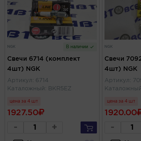
NGK
NGK
В наличии
Свечи 6714 (комплект
Свечи 709
4шт) NGK
4шт) NGK
Артикул
:
6714
Артикул
:
70
Каталожный
:
BKR5EZ
Каталожны
цена за 4 шт
цена за 4 шт
1927.50
1920.00
-
+
-