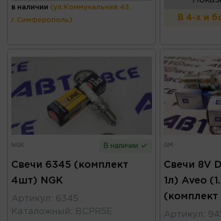
в наличии
(ул.Коммунальная 43,
В 4-х и 
г.Симферополь)
NGK
GM
В наличии
Свечи 6345 (комплект
Свечи 8V D
4шт) NGK
1л) Aveo (1
(комплект
Артикул
:
6345
Каталожный
:
BCPR5E
Артикул
:
94