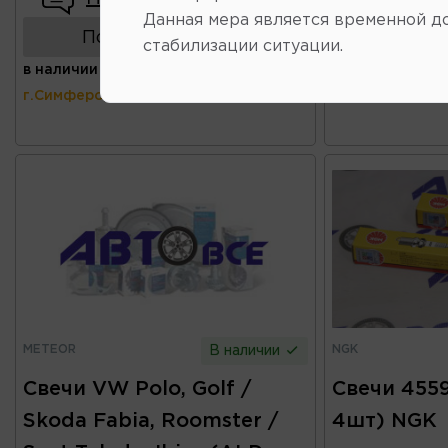
Данная мера является временной д
Показать аналоги
Показ
стабилизации ситуации.
в наличии
(ул.Коммунальная 43,
в наличии
(ул.
г.Симферополь)
г.Симферополь
METEOR
NGK
В наличии
Свечи VW Polo, Golf /
Свечи 455
Skoda Fabia, Roomster /
4шт) NGK