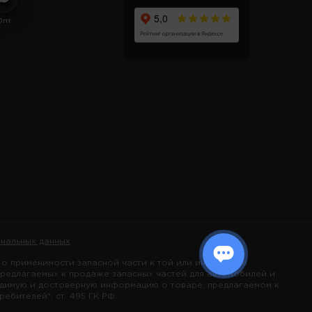
Опт
нальных данных
 применимости запасной части к той или иной марке
предлагаемых к продаже запасных частей для автомобилей и
одимую и достоверную информацию о товаре, предлагаемом к
бителей", ст. 495 ГК РФ.