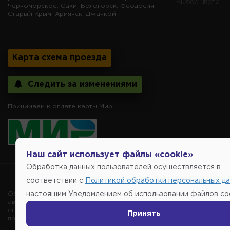
Выбор цвета
Черноморское, Саки, Белогорск, Феодосия,
Старый Крым, Армянск, Джанкой.
Карта схема проезда
Следить за изменениями
Принимаем к оплате карты Мир.
Наш сайт использует файлы «cookie»
Обработка данных пользователей осуществляется в
Copyright @2014-
соответствии с
Политикой обработки персональных д
Обращаем внимание, указание ТОВАРНЫХ ЗНАКОВ (наименований 
настоящим Уведомлением об использовании файлов coo
автомобиля, то есть на потребительские свойства товара. Данна
его производителе, не нарушает права правообладателей указан
Принять
продаже, обеспечивающую возможность их правильного выбора во