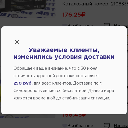
Каталожный
номер
:
210833
176.25
В избранное
Написа
В магазине:
больше 2 шт
(ул.К
3 шт.
(ул.Федоренко
Уважаемые клиенты,
3 шт.
(Переулок Ст
изменились условия доставки
1 шт.
(ул. Кубанская
Обращаем ваше внимание, что c 30 июня
стоимость адресной доставки составляет
Производитель:
HOFER
250 руб.
для всех клиентов. Доставка по г.
Датчик уровня жидкости о
Симферополь является бесплатной. Данная мера
Артикул
номер
:
HF750980
является временной до стабилизации ситуации.
Каталожный
номер
:
210833
156.45
В избранное
Написа