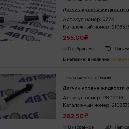
Датчик уровня жидкости о
Артикул
номер
:
6774
Каталожный
номер
:
210833
255.00
В избранное
Написа
В магазине:
в наличии
(ул.Ком
Производитель:
РЕМКОМ
Датчик уровня жидкости о
Артикул
номер
:
RK02016
Каталожный
номер
:
210833
262.50
В избранное
Написа