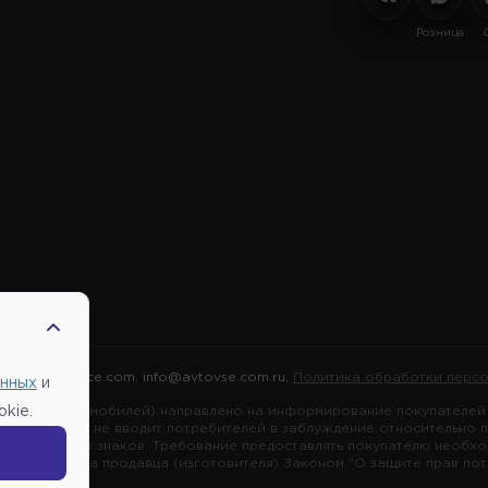
Розница
2026 |
Автовсе.com
,
info@avtovse.com.ru
,
Политика обработки персо
анных
и
марок автомобилей) направлено на информирование покупателей о
kie.
я информация не вводит потребителей в заблуждение относительно 
ных товарных знаков. Требование предоставлять покупателю необх
зложено на продавца (изготовителя) Законом "О защите прав потре