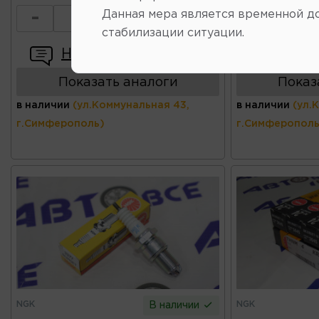
Данная мера является временной д
-
+
-
стабилизации ситуации.
Написать отзыв
Напи
Показать аналоги
Показ
в наличии
(ул.Коммунальная 43,
в наличии
(ул.
г.Симферополь)
г.Симферополь
NGK
NGK
В наличии