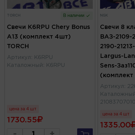
TORCH
NGK
В наличии
Свечи K6RPU Chery Bonus
Свечи 8 кл
A13 (комплект 4шт)
ВАЗ-2109-21
TORCH
2190-21213-
Largus-Lan
Артикул
:
K6RPU
Каталожный
:
K6RPU
Sens-Заз11
(комплект
Артикул
:
22
Каталожны
21083707010
цена за 4 шт
цена за 4 шт
1730.55
1335.00
-
+