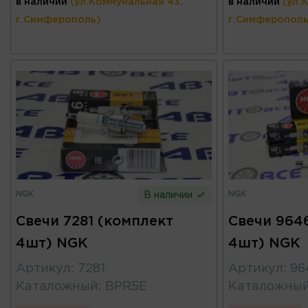
в наличии
(ул.Коммунальная 43,
в наличии
(ул.
г.Симферополь)
г.Симферополь
NGK
NGK
В наличии
Свечи 7281 (комплект
Свечи 964
4шт) NGK
4шт) NGK
Артикул
:
7281
Артикул
:
96
Каталожный
:
BPR5E
Каталожны