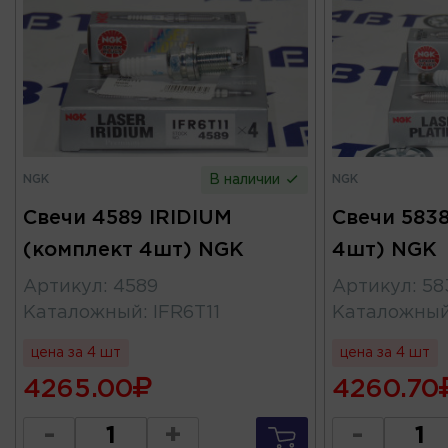
NGK
NGK
В наличии
Свечи 4589 IRIDIUM
Свечи 583
(комплект 4шт) NGK
4шт) NGK
Артикул
:
4589
Артикул
:
58
Каталожный
:
IFR6T11
Каталожны
цена за 4 шт
цена за 4 шт
4265.00
4260.70
-
+
-