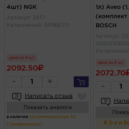
4шт) NGK
1л) Aveo (1
(комплект
Артикул
:
3577
Каталожный
:
BPR6EY11
BOSCH
Артикул
:
02
0242230600
Каталожны
цена за 4 шт
цена за 4 шт
2092.50
2072.70
-
+
-
Написать отзыв
Напи
Показать аналоги
Показ
в наличии
(ул.Коммунальная 43,
В 2-х и 
г.Симферополь)