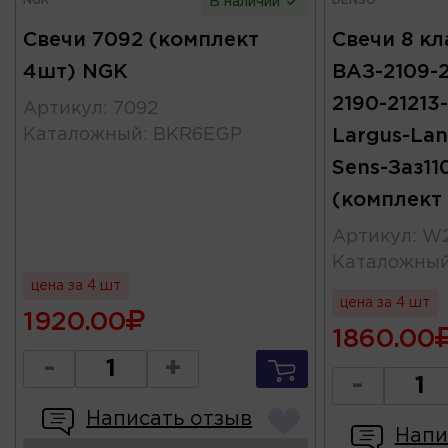
NGK
DENSO
В наличии
Свечи 7092 (комплект
Свечи 8 кл
4шт) NGK
ВАЗ-2109-21
2190-21213-
Артикул
:
7092
Каталожный
:
BKR6EGP
Largus-Lan
Sens-Заз11
(комплект
Артикул
:
W
Каталожны
цена за 4 шт
цена за 4 шт
1920.00
1860.00
-
+
-
Написать отзыв
Напи