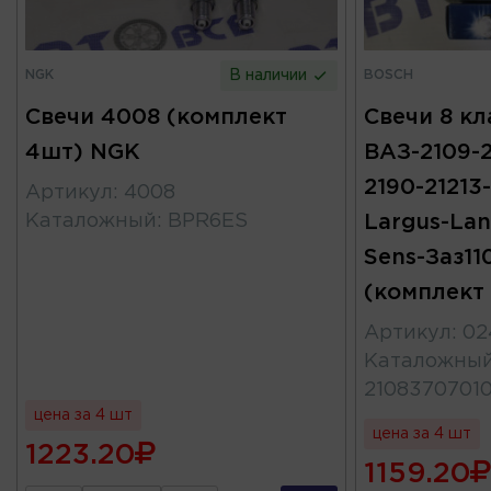
NGK
BOSCH
В наличии
Свечи 4008 (комплект
Свечи 8 кл
4шт) NGK
ВАЗ-2109-21
2190-21213-
Артикул
:
4008
Каталожный
:
BPR6ES
Largus-Lan
Sens-Заз11
(комплект
Артикул
:
02
Каталожны
21083707010
цена за 4 шт
цена за 4 шт
1223.20
1159.20