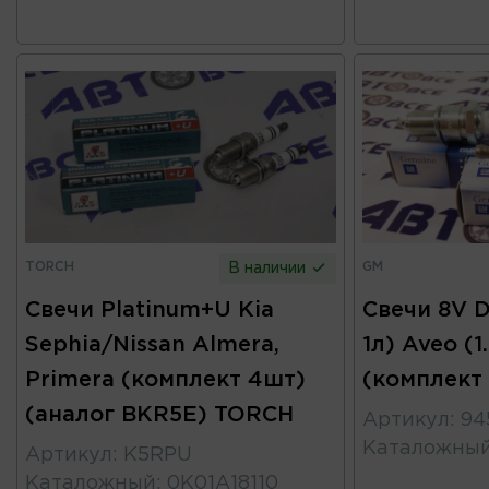
TORCH
GM
В наличии
Свечи Platinum+U Kia
Свечи 8V D
Sephia/Nissan Almera,
1л) Aveo (1
Primera (комплект 4шт)
(комплект
(аналог BKR5E) TORCH
Артикул
:
94
Каталожны
Артикул
:
K5RPU
Каталожный
:
0K01A18110