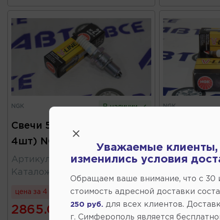
NGK
NGK
В наличии
Свечи 5932 (комплект
Свечи 634
4шт) NGK
(комплект
Уважаемые клиенты,
изменились условия дост
Артикул
:
5932
Артикул
:
63
Каталожный
:
BUR5ET10
Каталожны
Обращаем ваше внимание, что c 30
стоимость адресной доставки сост
цена за 4 шт
цена за 4 шт
для всех клиентов. Доставк
250 руб.
2865.00
2808.50
г. Симферополь является бесплатно