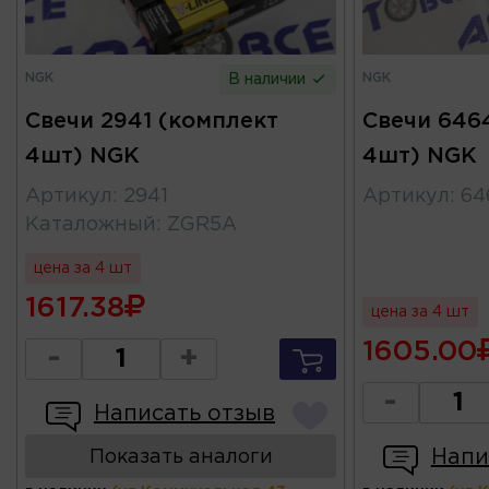
NGK
NGK
В наличии
Свечи 2941 (комплект
Свечи 646
4шт) NGK
4шт) NGK
Артикул
:
2941
Артикул
:
64
Каталожный
:
ZGR5A
цена за 4 шт
1617.38
цена за 4 шт
1605.00
-
+
-
Написать отзыв
Напи
Показать аналоги