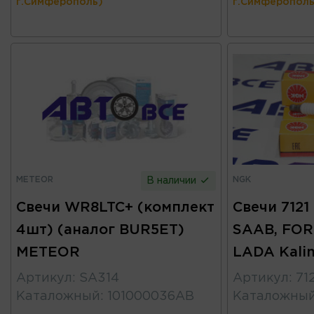
г.Симферополь)
г.Симферополь
METEOR
NGK
В наличии
Свечи WR8LTC+ (комплект
Свечи 7121
4шт) (аналог BUR5ET)
SAAB, FOR
METEOR
LADA Kalin
Артикул
:
SA314
Артикул
:
71
Каталожный
:
101000036AB
Каталожны