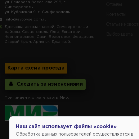
ул. Генерала Васильева 29Б, г.
Отзывы
Симферополь
ул. Кубанская 9, г. Симферополь
Контакты
info@avtovse.com.ru
Статьи и новост
Доставка автозапчастей
, Симферополь и
районы, Севастополь, Ялта, Евпатория,
Выбор цвета
Черноморское, Саки, Белогорск, Феодосия,
Старый Крым, Армянск, Джанкой.
Карта схема проезда
Следить за изменениями
Принимаем к оплате карты Мир.
Наш сайт использует файлы «cookie»
Обработка данных пользователей осуществляется в