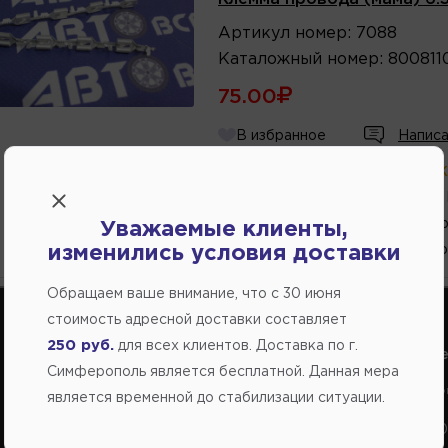
Артикул
номер
:
7088
Каталожный
номер
:
800811
75.00
В избранное
Написа
В магазине:
больше 10 шт
(ул.
3 шт.
(ул. Генерала
1 шт.
(Переулок Стр
Уважаемые клиенты,
изменились условия доставки
1 шт.
(ул.Федоренко
Обращаем ваше внимание, что c 30 июня
стоимость адресной доставки составляет
250 руб.
для всех клиентов. Доставка по г.
Справочный центр:
Справочный це
Симферополь является бесплатной. Данная мера
Продажа запчастей на отечественные авто
Заказ шин, диско
является временной до стабилизации ситуации.
+7(978) 206-206-5
+7(978) 206-20