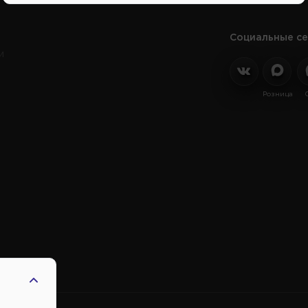
Социальные се
и
Розница