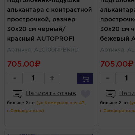
Подголовник-подушка
Подголовн
алькантара с контрастной
алькантар
прострочкой, размер
прострочк
30х20 см черный/
30х20 см 
красный AUTOPROFI
бежевый 
Артикул
:
ALC100NPBKRD
Артикул
:
AL
705.00
705.00
-
+
-
Написать отзыв
Напи
больше 2 шт
(ул.Коммунальная 43,
больше 2 шт
(у
г.Симферополь)
г.Симферополь