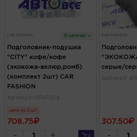
CAR FASHION
CAR FASHION
В наличии
Подголовник-подушка
Подголовн
"CITY" кофе/кофе
"ЭКОКОЖА
(экокожа-велюр,ромб)
серые/сер
(комплект 2шт) CAR
Артикул
:
41
FASHION
Артикул
:
HR41304
цена за 2 шт
708.75
307.50
-
+
-