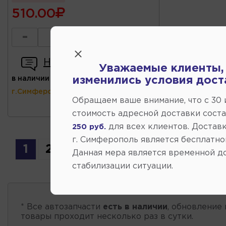
510.00
-
+
Написать отзыв
Уважаемые клиенты,
изменились условия дост
в наличии
(ул.Коммунальная 43,
г.Симферополь)
Обращаем ваше внимание, что c 30
стоимость адресной доставки сост
для всех клиентов. Доставк
250 руб.
г. Симферополь является бесплатно
1
2
3
4
Данная мера является временной д
стабилизации ситуации.
* Все автозапчасти
есть в наличии
, обновление 
товары проходит несколько раз в сутки.