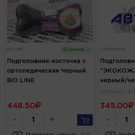
BIO LINE
CAR FASHION
В наличии
Подголовник-косточка с
Подголовн
ортопедическая Черный
"ЭКОКОЖА
BIO LINE
черный/ч
Артикул
:
41
448.50
345.00
-
+
-