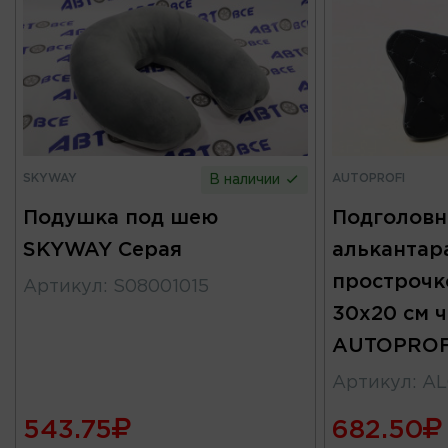
SKYWAY
AUTOPROFI
В наличии
Подушка под шею
Подголовн
SKYWAY Серая
алькантар
прострочк
Артикул
:
S08001015
30х20 см 
AUTOPROF
Артикул
:
AL
543.75
682.50