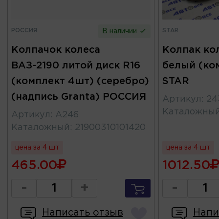
РОССИЯ
STAR
В наличии
Колпачок колеса
Колпак ко
ВАЗ-2190 литой диск R16
белый (ко
(комплект 4шт) (серебро)
STAR
(надпись Granta) РОССИЯ
Артикул
:
24
Каталожны
Артикул
:
А246
Каталожный
:
21900310101420
цена за 4 шт
цена за 4 шт
465.00
1012.50
-
+
-
Написать отзыв
Напи