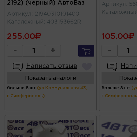
2192) (черный) АвтоВаз
Артикул
:
56
Каталожны
Артикул
:
21940310101400
Каталожный
:
403153662R
255.00
105.00
-
+
-
Написать отзыв
Напи
Показать аналоги
Показ
больше 8 шт
(ул.Коммунальная 43,
больше 8 шт
(у
г.Симферополь)
г.Симферополь