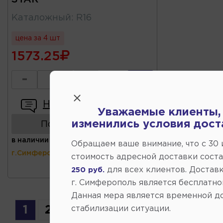
Каталожный
:
R16
цена за 4 шт
1573.25
-
+
Написать отзыв
Уважаемые клиенты,
изменились условия дост
Показать аналоги
в наличии
(ул.Коммунальная 43,
Обращаем ваше внимание, что c 30
г.Симферополь)
стоимость адресной доставки сост
для всех клиентов. Доставк
250 руб.
г. Симферополь является бесплатно
Данная мера является временной д
1
2
3
4
5
6
7
...
16
стабилизации ситуации.