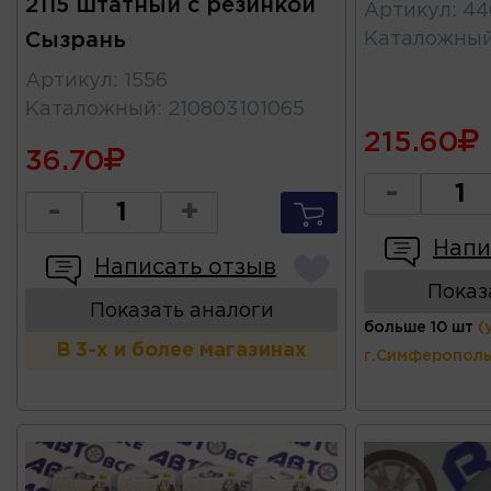
2115 штатный с резинкой
Артикул
:
44
Сызрань
Каталожны
Артикул
:
1556
Каталожный
:
210803101065
215.60
36.70
-
-
+
Напи
Написать отзыв
Показ
Показать аналоги
больше 10 шт
(
В 3-х и более магазинах
г.Симферополь