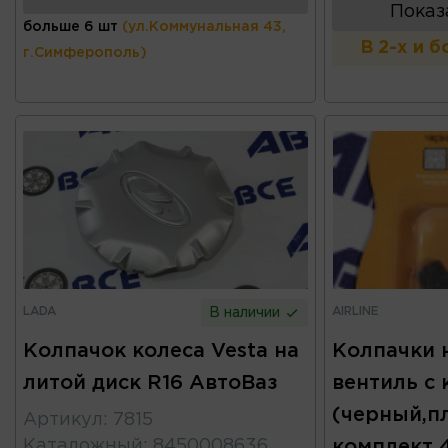
Показ
больше 6 шт
(ул.Коммунальная 43,
В 2-х и 
г.Симферополь)
LADA
AIRLINE
В наличии
Колпачок колеса Vesta на
Колпачки 
литой диск R16 АвтоВаз
вентиль с
(черный,п
Артикул
:
7815
Каталожный
:
8450008636
комплект 