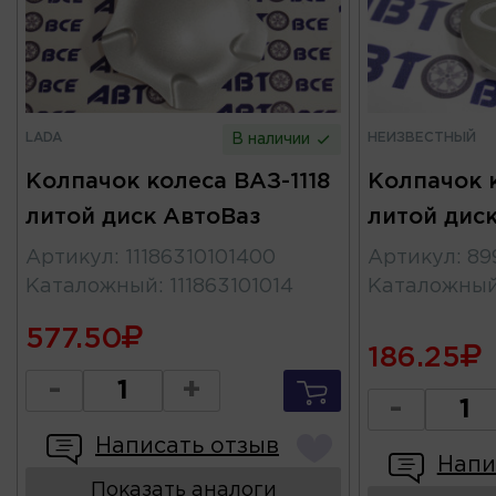
LADA
НЕИЗВЕСТНЫЙ
В наличии
Колпачок колеса ВАЗ-1118
Колпачок к
литой диск АвтоВаз
литой диск
Артикул
:
11186310101400
Артикул
:
89
Каталожный
:
111863101014
Каталожны
577.50
186.25
-
+
-
Написать отзыв
Напи
Показать аналоги