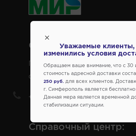
Справочный центр:
Уважаемые клиенты,
изменились условия дост
Продажа запчастей на
Обращаем ваше внимание, что c 30
стоимость адресной доставки сост
отечественные авто
для всех клиентов. Доставк
250 руб.
г. Симферополь является бесплатно
+7(978) 206-206-5
Данная мера является временной д
стабилизации ситуации.
Справочный центр: