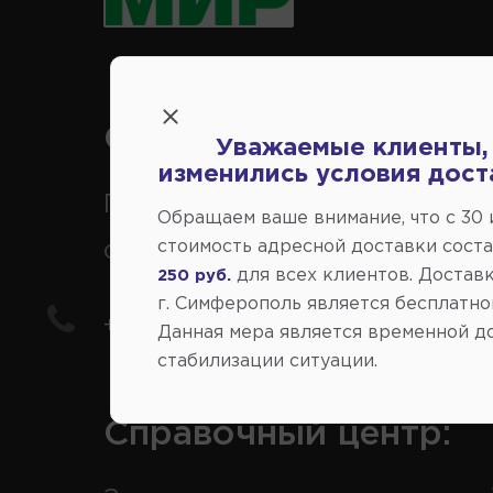
Справочный центр:
Уважаемые клиенты,
изменились условия дост
Продажа запчастей на
Обращаем ваше внимание, что c 30
отечественные авто
стоимость адресной доставки сост
для всех клиентов. Доставк
250 руб.
г. Симферополь является бесплатно
+7(978) 206-206-5
Данная мера является временной д
стабилизации ситуации.
Справочный центр: