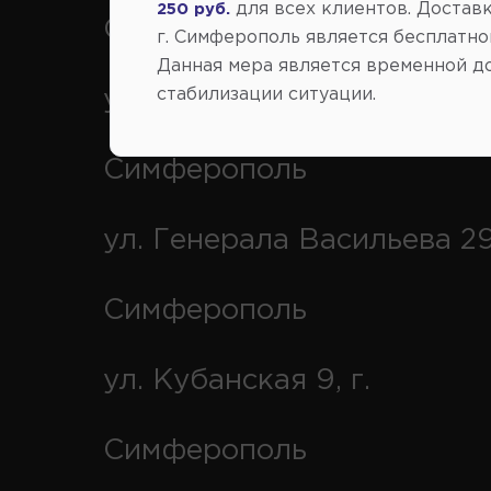
для всех клиентов. Доставк
250 руб.
Симферополь
г. Симферополь является бесплатно
Данная мера является временной д
стабилизации ситуации.
ул. Федоренко 1В, г.
Симферополь
ул. Генерала Васильева 29
Симферополь
ул. Кубанская 9, г.
Симферополь