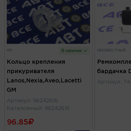
GM
НЕИЗВЕСТНЫЙ
В наличии
Кольцо крепления
Ремкомпле
прикуривателя
бардачка 
Lanos,Nexia,Aveo,Lacetti
Артикул
:
74
GM
Артикул
:
96242616
Каталожный
:
96242616
96.85