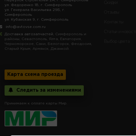
Переулок Строителей 2А, г. Симферополь
Скидки
ул. Федоренко 1В, г. Симферополь
ул. Генерала Васильева 29Б, г.
Отзывы
Симферополь
ул. Кубанская 9, г. Симферополь
Контакты
info@avtovse.com.ru
Статьи и новост
Доставка автозапчастей
, Симферополь и
районы, Севастополь, Ялта, Евпатория,
Выбор цвета
Черноморское, Саки, Белогорск, Феодосия,
Старый Крым, Армянск, Джанкой.
Карта схема проезда
Следить за изменениями
Принимаем к оплате карты Мир.