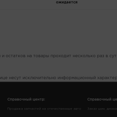
ожидается
 и остатков на товары проходит несколько раз в сут
нице несут исключительно информационный характер
Справочный центр:
Справочный це
Продажа запчастей на отечественные авто
Заказ шин, диско