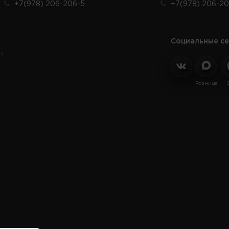
+7(978) 206-206-5
+7(978) 206-20
Социальные се
и
Розница