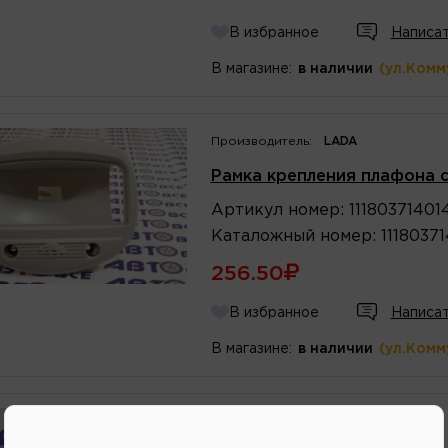
В избранное
Написат
В магазине:
в наличии
(ул.Комм
Производитель:
LADA
Рамка крепления плафона 
Артикул
номер
:
11180371401
Каталожный
номер
:
1118037
256.50
В избранное
Написат
В магазине:
в наличии
(ул.Комм
Производитель:
LADA