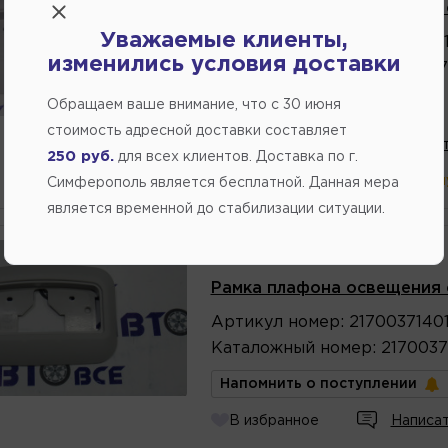
Рамка плафона освещения 
Уважаемые клиенты,
Артикул
номер
:
2170037140
изменились условия доставки
Каталожный
номер
:
2170037
275.00
Обращаем ваше внимание, что c 30 июня
стоимость адресной доставки составляет
В избранное
Написат
250 руб.
для всех клиентов. Доставка по г.
В магазине:
в наличии
(ул.Комм
Симферополь является бесплатной. Данная мера
является временной до стабилизации ситуации.
Производитель:
OEM
Рамка плафона освещения 
Артикул
номер
:
2170037140
Каталожный
номер
:
2170037
Напомнить о поступлении
В избранное
Написат