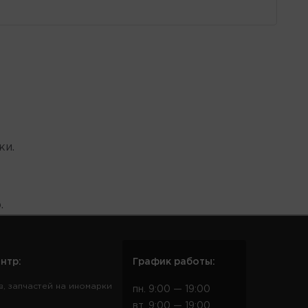
ки.
.
нтр:
График работы:
в, запчастей на иномарки
пн. 9:00 — 19:00
вт. 9:00 — 19:00