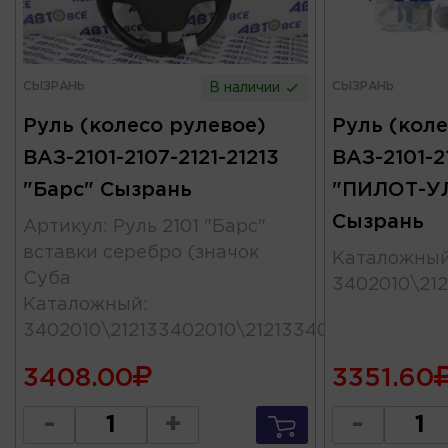
СЫЗРАНЬ
СЫЗРАНЬ
В наличии
Руль (колесо рулевое)
Руль (коле
ВАЗ-2101-2107-2121-21213
ВАЗ-2101-2
"Барс" Сызрань
"ПИЛОТ-У
Сызрань
Артикул
:
Руль 2101 "Барс"
вставки серебро (значок
Каталожны
Суба
3402010\212
Каталожный
:
3402010\212133402010\21213340201011
3408.00
3351.60
-
+
-