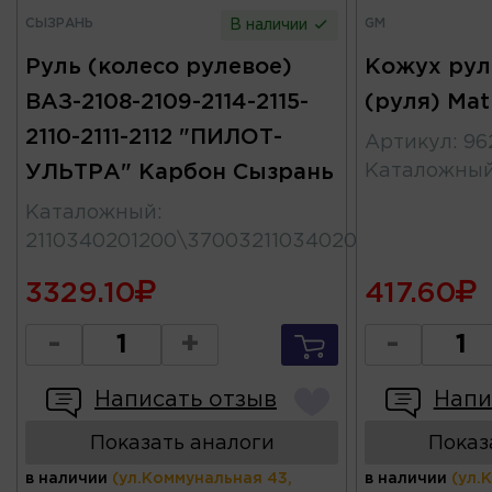
СЫЗРАНЬ
GM
В наличии
Руль (колесо рулевое)
Кожух рул
ВАЗ-2108-2109-2114-2115-
(руля) Mat
2110-2111-2112 "ПИЛОТ-
Артикул
:
96
УЛЬТРА" Карбон Сызрань
Каталожны
Каталожный
:
2110340201200\370032110340201
3329.10
417.60
-
+
-
Написать отзыв
Напи
Показать аналоги
Показ
в наличии
(ул.Коммунальная 43,
в наличии
(ул.