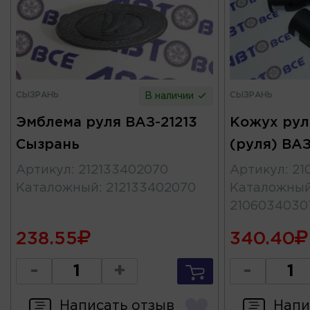
СЫЗРАНЬ
СЫЗРАНЬ
В наличии
Эмблема руля ВАЗ-21213
Кожух рул
Сызрань
(руля) ВА
Артикул
:
212133402070
Артикул
:
21
Каталожный
:
212133402070
Каталожны
2106034030
238.55
340.40
-
+
-
Написать отзыв
Напи