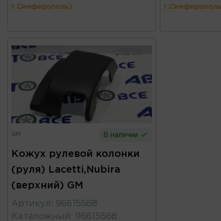
г.Симферополь)
г.Симферополь
GM
В наличии
Кожух рулевой колонки
(руля) Lacetti,Nubira
(верхний) GM
Артикул
:
96615568
Каталожный
:
96615568