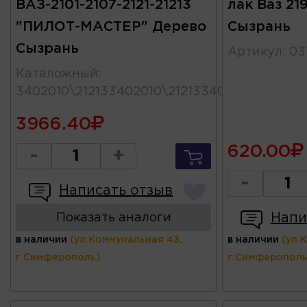
ВАЗ-2101-2107-2121-21213
лак Ваз 21
"ПИЛОТ-МАСТЕР" Дерево
Сызрань
Сызрань
Артикул
:
03
Каталожный
:
3402010\212133402010\21213340201011
3966.40
620.00
-
+
-
Написать отзыв
Напи
Показать аналоги
в наличии
(ул.Коммунальная 43,
в наличии
(ул.
г.Симферополь)
г.Симферополь