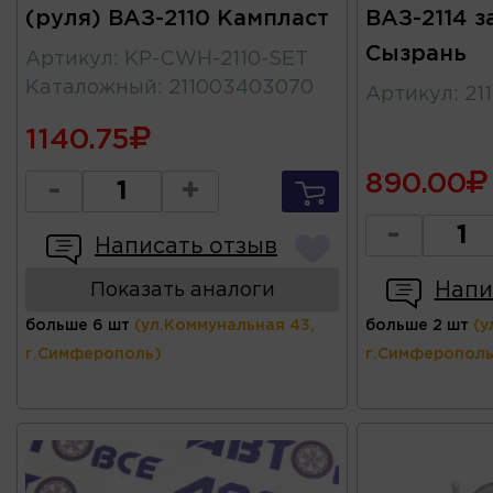
(руля) ВАЗ-2110 Кампласт
ВАЗ-2114 з
Сызрань
Артикул
:
KP-CWH-2110-SET
Каталожный
:
211003403070
Артикул
:
21
1140.75
890.00
-
+
-
Написать отзыв
Напи
Показать аналоги
больше 6 шт
(ул.Коммунальная 43,
больше 2 шт
(у
г.Симферополь)
г.Симферополь