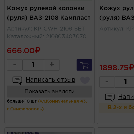
Кожух рулевой колонки
Кожух рул
(руля) ВАЗ-2108 Кампласт
(руля) ВАЗ
Артикул
:
KP-CWH-2108-SET
Артикул
:
KP
Каталожный
:
210803403070
666.00
-
+
1898.75
Написать отзыв
-
Показать аналоги
Напи
больше 10 шт
(ул.Коммунальная 43,
В 2-х и 
г.Симферополь)