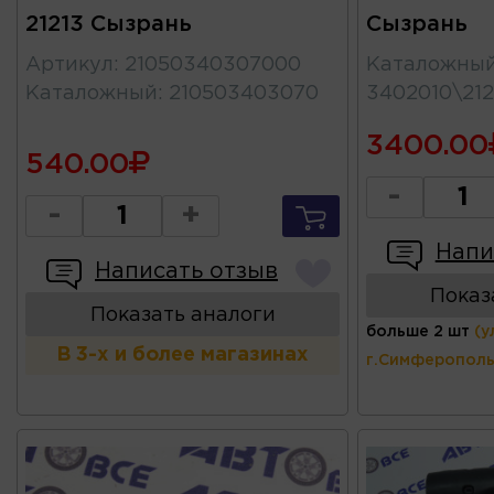
21213 Сызрань
Сызрань
Артикул
:
21050340307000
Каталожны
Каталожный
:
210503403070
3402010\212
3400.00
540.00
-
-
+
Напи
Написать отзыв
Показ
Показать аналоги
больше 2 шт
(у
В 3-х и более магазинах
г.Симферополь