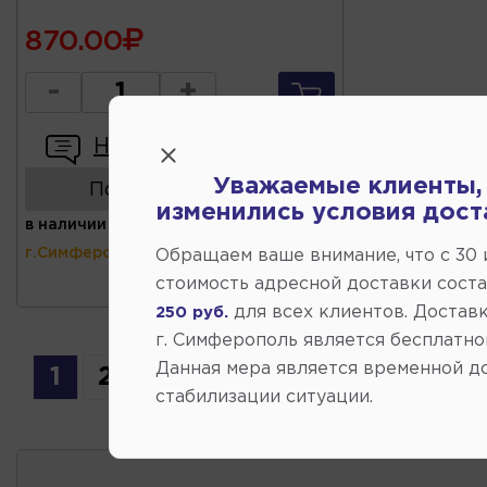
870.00
-
+
Написать отзыв
Уважаемые клиенты,
Показать аналоги
изменились условия дост
в наличии
(ул.Коммунальная 43,
г.Симферополь)
Обращаем ваше внимание, что c 30
стоимость адресной доставки сост
для всех клиентов. Доставк
250 руб.
г. Симферополь является бесплатно
Данная мера является временной д
1
2
3
4
5
6
стабилизации ситуации.