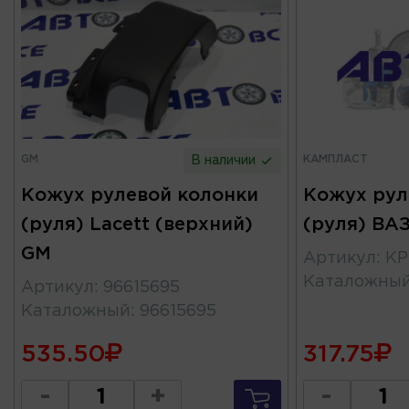
GM
КАМПЛАСТ
В наличии
Кожух рулевой колонки
Кожух рул
(руля) Lacett (верхний)
(руля) ВА
GM
Артикул
:
KP
Каталожны
Артикул
:
96615695
Каталожный
:
96615695
535.50
317.75
-
+
-