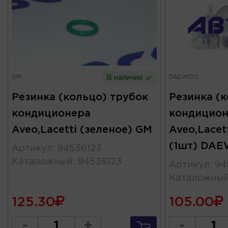
GM
DAEWOO
В наличии
Резинка (кольцо) трубок
Резинка (
кондиционера
кондицион
Aveo,Lacetti (зеленое) GM
Aveo,Lacet
(1шт) DA
Артикул
:
94536123
Каталожный
:
94536123
Артикул
:
94
Каталожны
125.30
105.00
-
+
-