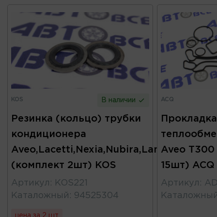
KOS
ACQ
В наличии
Резинка (кольцо) трубки
Прокладка
кондиционера
теплообме
Aveo,Lacetti,Nexia,Nubira,Lanos
Aveo T300
(комплект 2шт) KOS
15шт) ACQ
Артикул
:
KOS221
Артикул
:
AD
Каталожный
:
94525304
Каталожны
цена за 2 шт