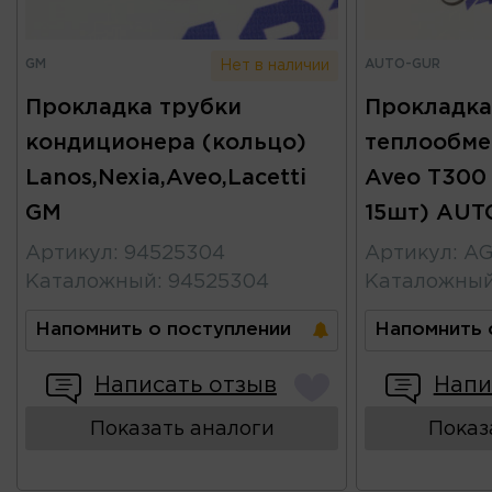
GM
AUTO-GUR
Нет в наличии
Прокладка трубки
Прокладка
кондиционера (кольцо)
теплообме
Lanos,Nexia,Aveo,Lacetti
Aveo T300
GM
15шт) AUT
Артикул
:
94525304
Артикул
:
AG
Каталожный
:
94525304
Каталожны
Напомнить о поступлении
Напомнить 
Написать отзыв
Напи
Показать аналоги
Показ