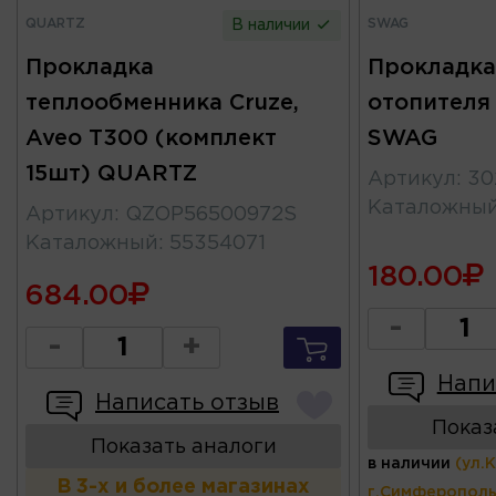
QUARTZ
SWAG
В наличии
Прокладка
Прокладка
теплообменника Cruze,
отопителя
Aveo T300 (комплект
SWAG
15шт) QUARTZ
Артикул
:
30
Каталожны
Артикул
:
QZOP56500972S
Каталожный
:
55354071
180.00
684.00
-
-
+
Напи
Написать отзыв
Показ
Показать аналоги
в наличии
(ул.
В 3-х и более магазинах
г.Симферополь