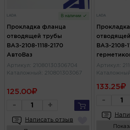
LADA
LADA
В наличии
Прокладка фланца
Прокладка
отводящей трубы
отводящей
ВАЗ-2108-1118-2170
ВАЗ-2108-11
АвтоВаз
герметико
Артикул
:
21080130306704
Артикул
:
21
Каталожный
:
210801303067
Каталожны
133.25
125.00
-
-
+
Напи
Написать отзыв
Показ