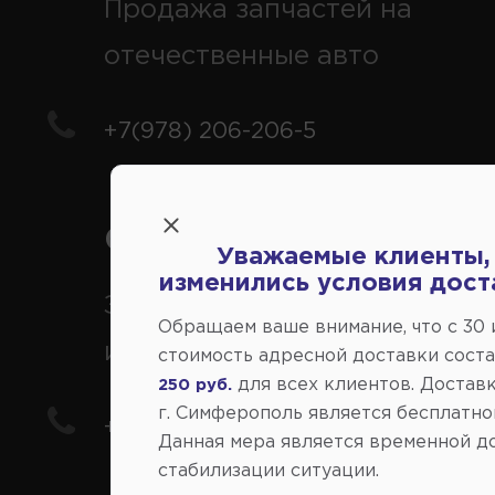
Продажа запчастей на
отечественные авто
+7(978) 206-206-5
Справочный центр:
Уважаемые клиенты,
изменились условия дост
Заказ шин, дисков, запчасте
Обращаем ваше внимание, что c 30
иномарки
стоимость адресной доставки сост
для всех клиентов. Доставк
250 руб.
г. Симферополь является бесплатно
+7(978) 206-206-8
Данная мера является временной д
стабилизации ситуации.