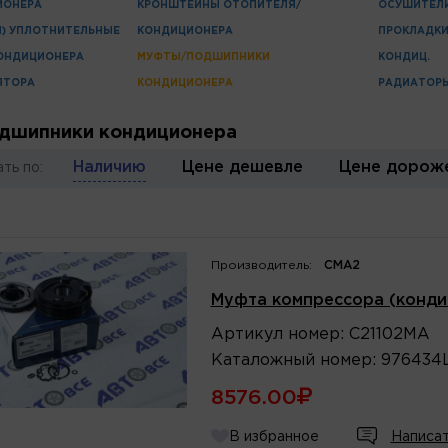
ИОНЕРА
КРОНШТЕЙНЫ ОТОПИТЕЛЯ/
ОСУШИТЕЛ
И) УПЛОТНИТЕЛЬНЫЕ
КОНДИЦИОНЕРА
ПРОКЛАДКИ
ОНДИЦИОНЕРА
МУФТЫ/ПОДШИПНИКИ
КОНДИЦ.
ЯТОРА
КОНДИЦИОНЕРА
РАДИАТОР
дшипники кондиционера
Наличию
Цене дешевле
Цене дорож
ть по:
Производитель:
CMA2
Муфта компрессора (кондиц
Артикул
номер
:
C21102MA
Каталожный
номер
:
976434
8576.00
В избранное
Написат