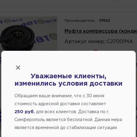
Производитель:
CMA2
Муфта компрессора (конди
Артикул
номер
:
C27001MA
10482.57
В избранное
Написат
В магазине:
в наличии
(ул.Комм
Уважаемые клиенты,
изменились условия доставки
Обращаем ваше внимание, что c 30 июня
Производитель:
QUATTRO FRENI
стоимость адресной доставки составляет
Муфта компрессора кондиц
250 руб.
для всех клиентов. Доставка по г.
Артикул
номер
:
QF80Q0007
Симферополь является бесплатной. Данная мера
является временной до стабилизации ситуации.
11524.80