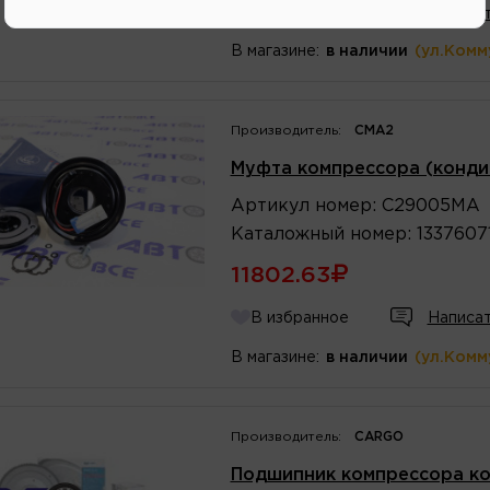
В избранное
Написат
В магазине:
в наличии
(ул.Комм
Производитель:
CMA2
Муфта компрессора (конди
Артикул
номер
:
C29005MA
Каталожный
номер
:
1337607
11802.63
В избранное
Написат
В магазине:
в наличии
(ул.Комм
Производитель:
CARGO
Подшипник компрессора к