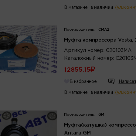
В магазине:
в наличии
(ул.Комм
Производитель:
CMA2
Муфта компрессора Vesta,
Артикул
номер
:
C20103MA
Каталожный
номер
:
C20103
12855.15
В избранное
Написат
В магазине:
в наличии
(ул.Комм
Производитель:
GM
Муфта(катушка) компрессор
Antara GM