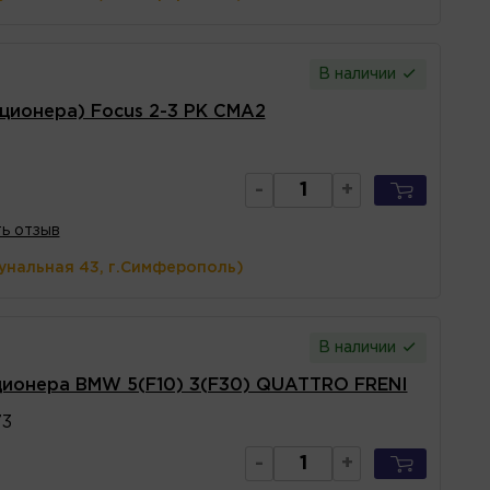
В наличии
ционера) Focus 2-3 PK CMA2
-
+
ь отзыв
унальная 43, г.Симферополь)
В наличии
ионера BMW 5(F10) 3(F30) QUATTRO FRENI
3
-
+