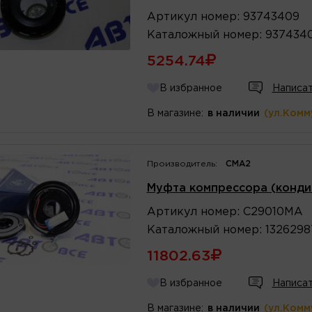
Артикул
номер
:
93743409
Каталожный
номер
:
937434
5254.74
В избранное
Написат
В магазине:
в наличии
(ул.Комм
Производитель:
CMA2
Муфта компрессора (конди
Артикул
номер
:
C29010MA
Каталожный
номер
:
1326298
11802.63
В избранное
Написат
В магазине:
в наличии
(ул.Комм