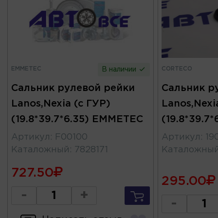
EMMETEC
CORTECO
В наличии
Сальник рулевой рейки
Сальник р
Lanos,Nexia (c ГУР)
Lanos,Nexi
(19.8*39.7*6.35) EMMETEC
(19.8*39.7
Артикул
:
F00100
Артикул
:
19
Каталожный
:
7828171
Каталожны
727.50
295.00
-
+
-