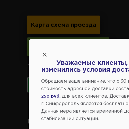
Карта схема проезда
Следить за изменениями
Уважаемые клиенты,
Принимаем к оплате карты 
изменились условия дост
Обращаем ваше внимание, что c 30
стоимость адресной доставки сост
для всех клиентов. Доставк
250 руб.
г. Симферополь является бесплатно
Данная мера является временной д
стабилизации ситуации.
Справочный центр: