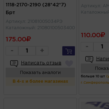
1118-2170-2190 (28*42*7)
Артикул
:
AM
Брт
Каталожны
Артикул
:
21081005034РЭ
Каталожный
:
21080100503400
110.00
175.00
-
-
+
Напи
Написать отзыв
Показ
Показать аналоги
больше 10 шт
(
В 4-х и более магазинах
г.Симферополь