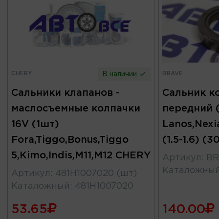
CHERY
BRAVE
В наличии
Сальники клапанов -
Сальник к
маслосъемные колпачки
передний 
16V (1шт)
Lanos,Nexi
Fora,Tiggo,Bonus,Tiggo
(1.5-1.6) (
5,Kimo,Indis,M11,M12 CHERY
Артикул
:
BR
Каталожны
Артикул
:
481H1007020 (шт)
Каталожный
:
481H1007020
53.65
140.00