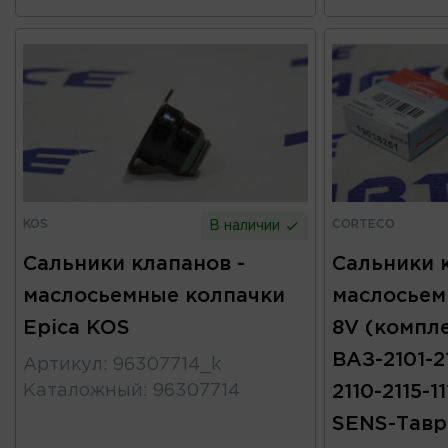
KOS
CORTECO
В наличии
Сальники клапанов -
Сальники 
маслосьемные колпачки
маслосьем
Epica KOS
8V (компл
ВАЗ-2101-2
Артикул
:
96307714_k
Каталожный
:
96307714
2110-2115-1
SENS-Тав