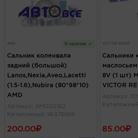
AMD
VICTOR REINZ
В наличии
Сальник коленвала
Сальники 
задний (большой)
маслосьем
Lanos,Nexia,Aveo,Lacetti
8V (1 шт) M
(1.5-1.6),Nubira (80*98*10)
VICTOR RE
AMD
Артикул
:
70
Каталожны
Артикул
:
AMDSG162
Каталожный
:
96376569
200.00
85.00