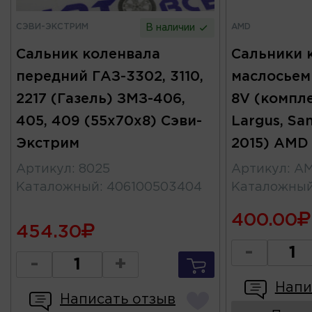
СЭВИ-ЭКСТРИМ
AMD
В наличии
Сальник коленвала
Сальники 
передний ГАЗ-3302, 3110,
маслосьем
2217 (Газель) ЗМЗ-406,
8V (компле
405, 409 (55х70х8) Сэви-
Largus, Sa
Экстрим
2015) AMD
Артикул
:
8025
Артикул
:
AM
Каталожный
:
406100503404
Каталожны
400.00
454.30
-
-
+
Напи
Написать отзыв