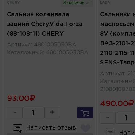
CHERY
LADA
В наличии
Сальник коленвала
Сальники 
задний Chery,Vida,Forza
маслосьем
(88*108*11) CHERY
8V (компл
ВАЗ-2101-2
Артикул
:
4801005030BA
Каталожный
:
4801005030BA
2110-2115-1
SENS-Тавр
Артикул
:
21
Каталожны
2108010070
93.00
490.00
-
+
-
Написать отзыв
Напи