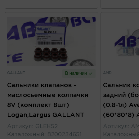
GALLANT
AMD
В наличии
Сальники клапанов -
Сальник к
маслосьемные колпачки
задний (б
8V (комплект 8шт)
(0.8-1л) Av
Logan,Largus GALLANT
(60*80*8)
Артикул
:
GLEK52
Артикул
:
AM
Каталожный
:
8200234651
Каталожны