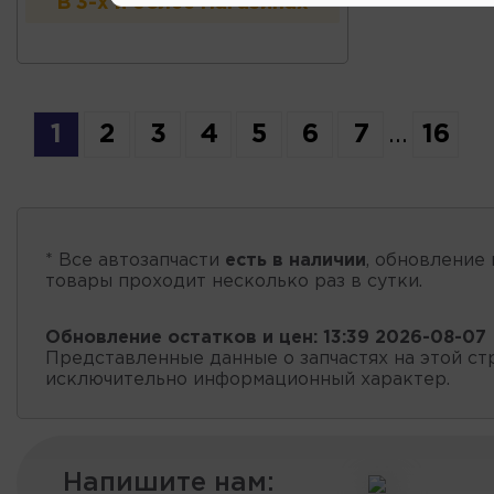
В 3-х и более магазинах
1
2
3
4
5
6
7
...
16
* Все автозапчасти
есть в наличии
, обновление 
товары проходит несколько раз в сутки.
Обновление остатков и цен:
13:39 2026-08-07
Представленные данные о запчастях на этой ст
исключительно информационный характер.
Напишите нам: