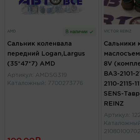
AMD
VICTOR REINZ
В наличии
Сальник коленвала
Сальники 
передний Logan,Largus
маслосъем
(35*47*7) AMD
8V (компл
ВАЗ-2101-2
Артикул
:
AMDSG319
Каталожный
:
7700273776
2110-2115-1
SENS-Тавр
REINZ
Артикул
:
12
Каталожны
2108010070