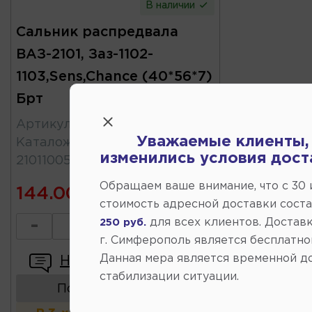
В наличии
Сальник распредвала
ВАЗ-2101, Заз-1102-
1103,Sens,Chance (40*56*7)
Брт
Артикул
:
2101100503402РЭ
Уважаемые клиенты,
Каталожный
:
изменились условия дост
2101100503402РЭ
Обращаем ваше внимание, что c 30
144.00
стоимость адресной доставки сост
для всех клиентов. Доставк
250 руб.
-
+
г. Симферополь является бесплатно
Данная мера является временной д
Написать отзыв
стабилизации ситуации.
Показать аналоги