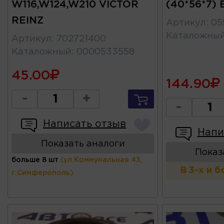
W116,W124,W210 VICTOR
(40*56*7) 
REINZ
Артикул
:
05
Каталожны
Артикул
:
702721400
Каталожный
:
0000533558
45.00
144.90
-
+
-
Написать отзыв
Напи
Показать аналоги
Показ
больше 8 шт
(ул.Коммунальная 43,
В 3-х и 
г.Симферополь)