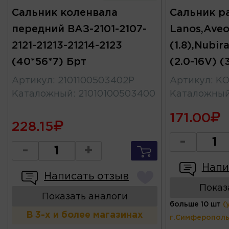
Сальник коленвала
Сальник р
передний ВАЗ-2101-2107-
Lanos,Aveo
2121-21213-21214-2123
(1.8),Nubi
(40*56*7) Брт
(2.0-16V) 
Артикул
:
2101100503402Р
Артикул
:
KO
Каталожный
:
21010100503400
Каталожны
171.00
228.15
-
-
+
Напи
Написать отзыв
Показ
Показать аналоги
больше 10 шт
(
В 3-х и более магазинах
г.Симферополь