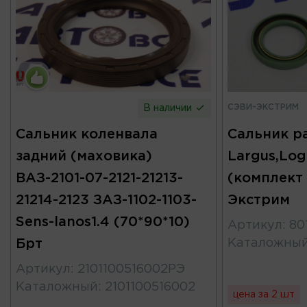
СЭВИ-ЭКСТРИМ
В наличии
Сальник коленвала
Сальник р
задний (маховика)
Largus,Log
ВАЗ-2101-07-2121-21213-
(комплект 
21214-2123 ЗАЗ-1102-1103-
Экстрим
Sens-lanos1.4 (70*90*10)
Артикул
:
80
Брт
Каталожны
Артикул
:
2101100516002РЭ
Каталожный
:
2101100516002
цена за 2 шт