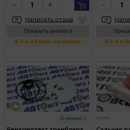
-
+
-
Написать отзыв
Напи
Показать аналоги
Показ
В 2-х и более магазинах
В 2-х и 
ELRING
В наличии
Ремкомплект трамблера
Сальник р